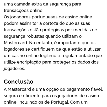
uma camada extra de segurança para
transacções online.
Os jogadores portugueses de casino online
podem assim ter a certeza de que as suas
transacções estão protegidas por medidas de
segurança robustas quando utilizam o
Mastercard. No entanto, é importante que os
jogadores se certifiquem de que estão a utilizar
um casino online legítimo e regulamentado que
utilize encriptação para proteger os dados dos
jogadores.
Conclusão
A Mastercard é uma opção de pagamento fiável,
segura e eficiente para os jogadores de casino
online, incluindo os de Portugal. Com um