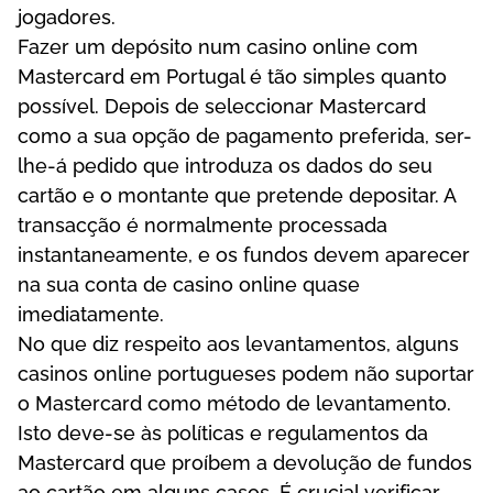
jogadores.
Fazer um depósito num casino online com
Mastercard em Portugal é tão simples quanto
possível. Depois de seleccionar Mastercard
como a sua opção de pagamento preferida, ser-
lhe-á pedido que introduza os dados do seu
cartão e o montante que pretende depositar. A
transacção é normalmente processada
instantaneamente, e os fundos devem aparecer
na sua conta de casino online quase
imediatamente.
No que diz respeito aos levantamentos, alguns
casinos online portugueses podem não suportar
o Mastercard como método de levantamento.
Isto deve-se às políticas e regulamentos da
Mastercard que proíbem a devolução de fundos
ao cartão em alguns casos. É crucial verificar