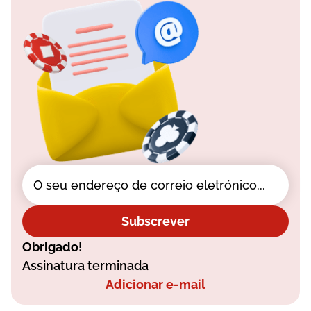
Subscrever
Obrigado!
Assinatura terminada
Adicionar e-mail