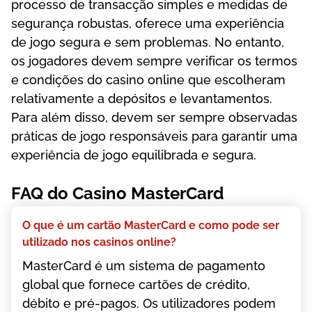
processo de transacção simples e medidas de
segurança robustas, oferece uma experiência
de jogo segura e sem problemas. No entanto,
os jogadores devem sempre verificar os termos
e condições do casino online que escolheram
relativamente a depósitos e levantamentos.
Para além disso, devem ser sempre observadas
práticas de jogo responsáveis para garantir uma
experiência de jogo equilibrada e segura.
FAQ do Casino MasterCard
О quе é um саrtãо MаstеrСаrd е соmо роdе sеr
utіlіzаdо nоs саsіnоs оnlіnе?
MаstеrСаrd é um sіstеmа dе раgаmеntо
glоbаl quе fоrnесе саrtõеs dе сrédіtо,
débіtо е рré-раgоs. Оs utіlіzаdоrеs роdеm