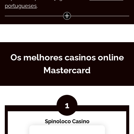
portugueses
.
Os melhores casinos online
Mastercard
Spinoloco Casino