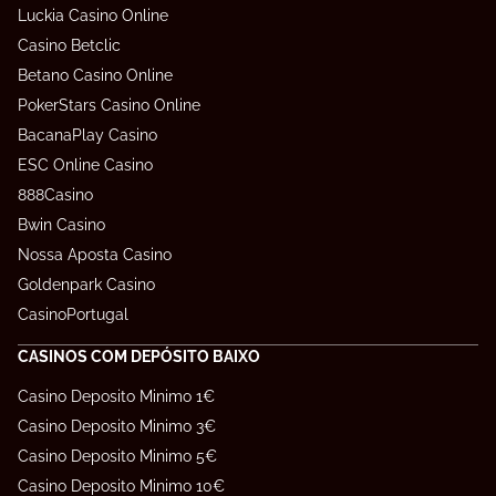
Luckia Casino Online
Casino Betclic
Betano Casino Online
PokerStars Casino Online
BacanaPlay Casino
ESC Online Casino
888Casino
Bwin Casino
Nossa Aposta Casino
Goldenpark Casino
CasinoPortugal
CASINOS COM DEPÓSITO BAIXO
Casino Deposito Minimo 1€
Casino Deposito Minimo 3€
Casino Deposito Minimo 5€
Casino Deposito Minimo 10€