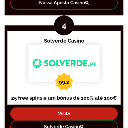
Nossa Aposta Casino
Solverde Casino
99.2
25 free spins e um bónus de 100% até 100€
Visita
Solverde Casino