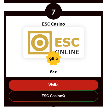
ESC Casino
98.2
€10
Visita
ESC Casino