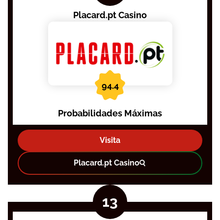
Placard.pt Casino
94.4
Probabilidades Máximas
Visita
Placard.pt Casino