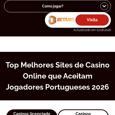
Como jogar?
Visita
Actualizado em 07.08.2026
Top Melhores Sites de Casino
Online que Aceitam
Jogadores Portugueses 2026
Casinos licenciado
Casinos