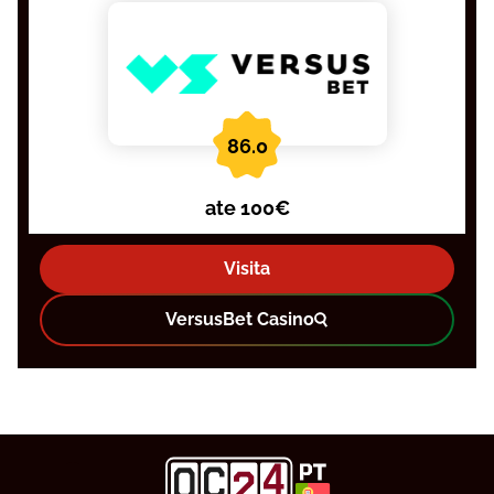
86.0
ate 100€
Visita
VersusBet Casino