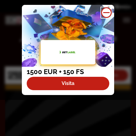
Divulgação de afiliados
Jogue Aviator Casino
Online Demo
1500 EUR + 150 FS
Visita
Visita