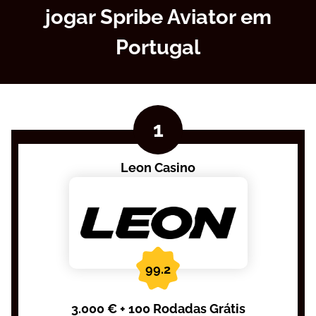
jogar Spribe Aviator em
Portugal
Leon Casino
99.2
3.000 € + 100 Rodadas Grátis