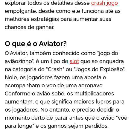
explorar todos os detalhes desse
crash jogo
Quer ser o primeiro a saber das nossas actualizações?
empolgante, desde como ele funciona até as
melhores estratégias para aumentar suas
chances de ganhar.
O que é o Aviator?
O Aviator, também conhecido como "jogo do
aviãozinho", é um tipo de
slot
que se enquadra
na categoria de "Crash" ou "Jogos de Explosão".
Nele, os jogadores fazem uma aposta e
acompanham o voo de uma aeronave.
Conforme o avião sobe, os multiplicadores
aumentam, o que significa maiores lucros para
os jogadores. No entanto, é preciso decidir o
momento certo de parar antes que o avião "voe
para longe" e os ganhos sejam perdidos.