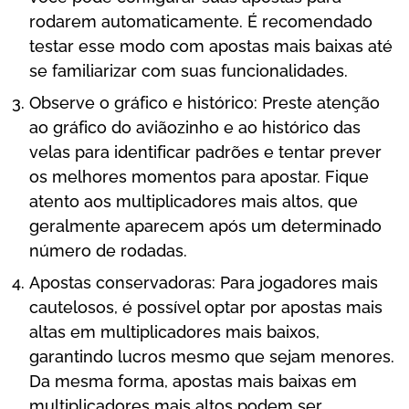
rodarem automaticamente. É recomendado
testar esse modo com apostas mais baixas até
se familiarizar com suas funcionalidades.
Observe o gráfico e histórico: Preste atenção
ao gráfico do aviãozinho e ao histórico das
velas para identificar padrões e tentar prever
os melhores momentos para apostar. Fique
atento aos multiplicadores mais altos, que
geralmente aparecem após um determinado
número de rodadas.
Apostas conservadoras: Para jogadores mais
cautelosos, é possível optar por apostas mais
altas em multiplicadores mais baixos,
garantindo lucros mesmo que sejam menores.
Da mesma forma, apostas mais baixas em
multiplicadores mais altos podem ser