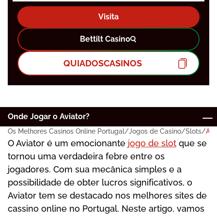
Visita
Bettilt Casino
QUIADOSCASINOS
Onde Jogar o Aviator?
Os Melhores Casinos Online Portugal
Jogos de Casino
Slots
Avi
O que é o Aviator?
O Aviator é um emocionante
jogo de slot
que se
Como Jogar o Aviator?
tornou uma verdadeira febre entre os
jogadores. Com sua mecânica simples e a
Estratégias para Aumentar suas Chances de Ganhar:
possibilidade de obter lucros significativos, o
Conclusão:
Aviator tem se destacado nos melhores sites de
cassino online no Portugal. Neste artigo, vamos
FAQ sobre o Jogo Aviator