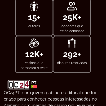
15
+
25
K+
autores
jogadores que
estão connosco
12
K+
300
+
casinos que
disputas resolvidas
passaram o teste
OC24PT é um jovem gabinete editorial que foi
criado para conhecer pessoas interessadas no
iGaming com marcas de casino online já bem