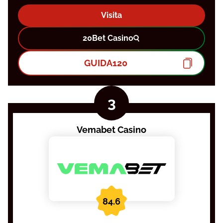
Visita
20Bet Casino
GUIDA120
Vemabet Casino
84.6