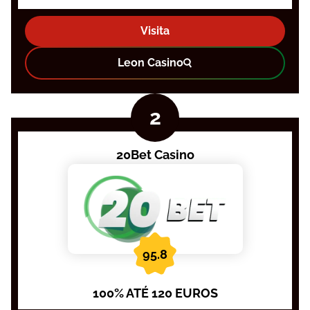
Visita
Leon Casino
20Bet Casino
95.8
100% ATÉ 120 EUROS