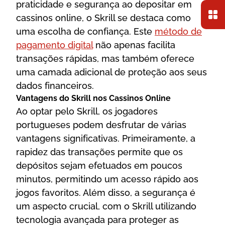
praticidade e segurança ao depositar em
cassinos online, o Skrill se destaca como
uma escolha de confiança. Este
método de
pagamento digital
não apenas facilita
transações rápidas, mas também oferece
uma camada adicional de proteção aos seus
dados financeiros.
Vantagens do Skrill nos Cassinos Online
Ao optar pelo Skrill, os jogadores
portugueses podem desfrutar de várias
vantagens significativas. Primeiramente, a
rapidez das transações permite que os
depósitos sejam efetuados em poucos
minutos, permitindo um acesso rápido aos
jogos favoritos. Além disso, a segurança é
um aspecto crucial, com o Skrill utilizando
tecnologia avançada para proteger as