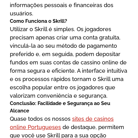
informações pessoais e financeiras dos
usuários.
Como Funciona o Skrill?
Utilizar o Skrill é simples. Os jogadores
precisam apenas criar uma conta gratuita,
vinculá-la ao seu método de pagamento
preferido e, em seguida, podem depositar
fundos em suas contas de cassino online de
forma segura e eficiente. A interface intuitiva
e os processos rápidos tornam o Skrill uma
escolha popular entre os jogadores que
valorizam conveniência e segurança.
Conclusão: Facilidade e Segurança ao Seu
Alcance
Quase todos os nossos
sites de casinos
online Portugueses
de destaque, permitem
que você use Skrill para a sua opção