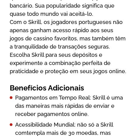
bancário. Sua popularidade significa que
quase todo mundo vai aceitá-lo.
Com o Skrill, os jogadores portugueses não
apenas ganham acesso rápido aos seus
jogos de cassino favoritos, mas também têm
a tranquilidade de transações seguras.
Escolha Skrill para seus depósitos e
experimente a combinação perfeita de
praticidade e proteção em seus jogos online.
Benefícios Adicionais
Pagamentos em Tempo Real: Skrill é uma
das maneiras mais rápidas de enviar e
receber pagamentos online.
Acessibilidade Mundial: não só a Skrill
comtempla mais de 30 moedas, mas