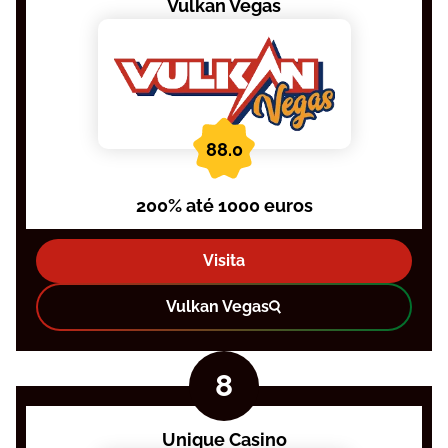
Vulkan Vegas
88.0
200% até 1000 euros
Visita
Vulkan Vegas
Unique Casino