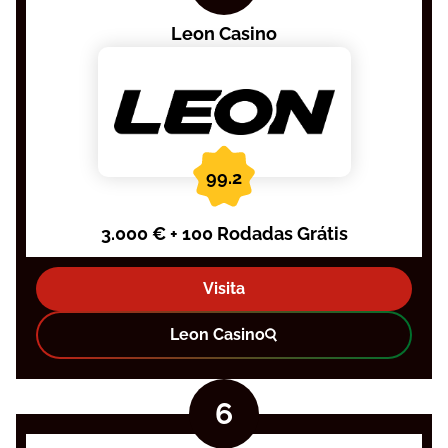
Leon Casino
99.2
3.000 € + 100 Rodadas Grátis
Visita
Leon Casino