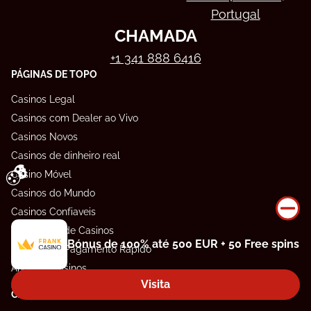
Portugal
CHAMADA
+1 341 888 6416
PÁGINAS DE TOPO
Casinos Legal
Casinos com Dealer ao Vivo
Casinos Novos
Casinos de dinheiro real
Casino Móvel
Casinos do Mundo
Ao continuar a utilizar o sítio, o utilizador concorda com a utilização de cookies em conformidade com o nosso sítio Web.
Casinos Confiaveis
Aplicações de Casinos
Bónus de 100% até 500 EUR + 50 Free spins
Casinos de Pagamento Rápido
Analises Casinos
Visita
CASINO ONLINE PORTUGAL