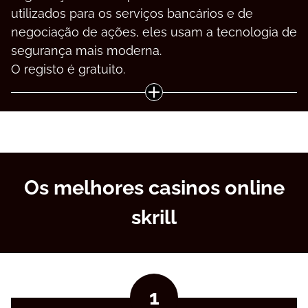
utilizados para os serviços bancários e de
negociação de ações, eles usam a tecnologia de
segurança mais moderna.
O registo é gratuito.
Os melhores casinos online
skrill