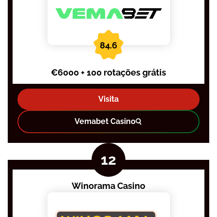
84.6
€6000 + 100 rotações grátis
Visita
Vemabet Casino
Winorama Casino