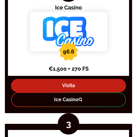
Ice Casino
96.6
€1,500 + 270 FS
Visita
Ice Casino