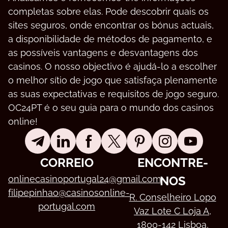
completas sobre elas. Pode descobrir quais os
sites seguros, onde encontrar os bónus actuais,
a disponibilidade de métodos de pagamento, e
as possíveis vantagens e desvantagens dos
casinos. O nosso objectivo é ajudá-lo a escolher
o melhor sítio de jogo que satisfaça plenamente
as suas expectativas e requisitos de jogo seguro.
OC24PT é o seu guia para o mundo dos casinos
online!
CORREIO
ENCONTRE-
onlinecasinoportugal24@gmail.com
NOS
filipepinhao@casinosonline-
R. Conselheiro Lopo
portugal.com
Vaz Lote C Loja A,
1800-142 Lisboa,