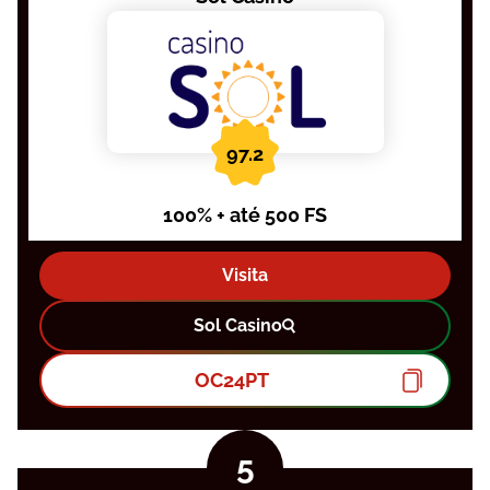
97.2
100% + até 500 FS
Visita
Sol Casino
OC24PT