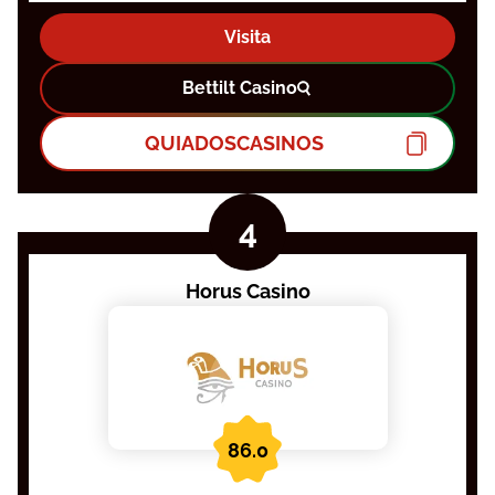
Visita
Bettilt Casino
QUIADOSCASINOS
Horus Casino
86.0