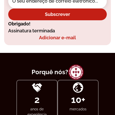
Subscrever
Obrigado!
Assinatura terminada
Adicionar e-mail
Porquê nós?
4
19
+
anos de
mercados
experiência