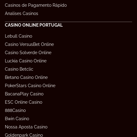
Casinos de Pagamento Rápido
Analises Casinos
CASINO ONLINE PORTUGAL
Lebull Casino
Casino VersusBet Online
Casino Solverde Online
Luckia Casino Online
Casino Betclic
Betano Casino Online
PokerStars Casino Online
BacanaPlay Casino
ESC Online Casino
888Casino
Bwin Casino
Nossa Aposta Casino
Goldenpark Casino