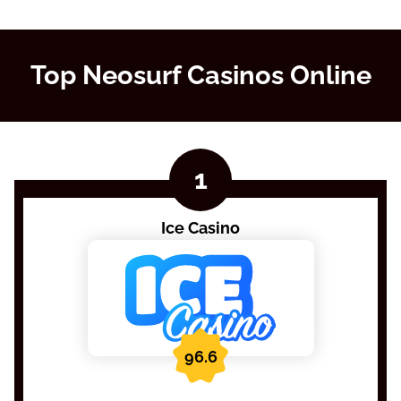
Top Neosurf Casinos Online
Ice Casino
96.6