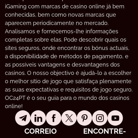
iGaming com marcas de casino online já bem
conhecidas, bem como novas marcas que
aparecem periodicamente no mercado.
Analisamos e fornecemos-lhe informações
completas sobre elas. Pode descobrir quais os
sites seguros, onde encontrar os bónus actuais,
a disponibilidade de métodos de pagamento, e
as possíveis vantagens e desvantagens dos
casinos. O nosso objectivo é ajudá-lo a escolher
o melhor sítio de jogo que satisfaça plenamente
as suas expectativas e requisitos de jogo seguro.
OC24PT é o seu guia para o mundo dos casinos
online!
CORREIO
ENCONTRE-