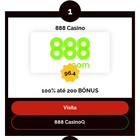
888 Casino
96.4
100% até 200 BÓNUS
Visita
888 Casino