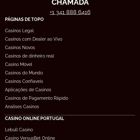
CHAMADA
+1 341 888 6416
PÁGINAS DE TOPO
Casinos Legal
Casinos com Dealer ao Vivo
Casinos Novos
Casinos de dinheiro real
Casino Móvel
Casinos do Mundo
Casinos Confiaveis
Aplicações de Casinos
Casinos de Pagamento Rápido
Analises Casinos
CASINO ONLINE PORTUGAL
Lebull Casino
Casino VersusBet Online