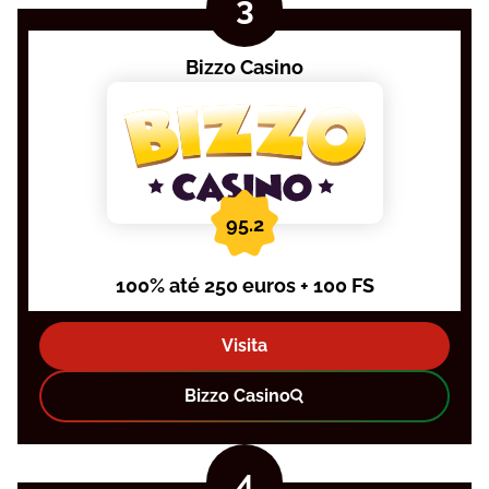
Bizzo Casino
95.2
100% até 250 euros + 100 FS
Visita
Bizzo Casino