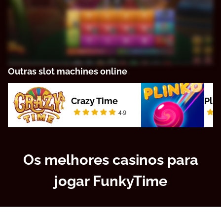
Outras slot machines online
Crazy Time
Pli
4.9
Os melhores casinos para
jogar FunkyTime