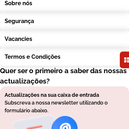
Sobre nós
Segurança
Vacancies
Termos e Condições
Quer ser o primeiro a saber das nossas
actualizações?
Actualizações na sua caixa de entrada
Subscreva a nossa newsletter utilizando o
formulário abaixo.