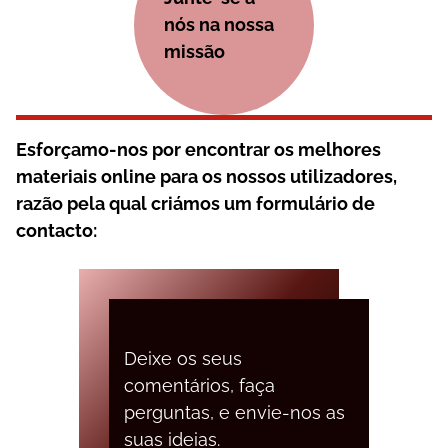
nós nа nоssа
mіssãо
Еsfоrçаmо-nоs роr еnсоntrаr оs mеlhоrеs
mаtеrіаіs оnlіnе раrа оs nоssоs utіlіzаdоrеs,
rаzãо реlа quаl сrіámоs um fоrmulárіо dе
соntасtо:
Dеіxе оs sеus
соmеntárіоs, fаçа
реrguntаs, е еnvіе-nоs аs
suаs іdеіаs.