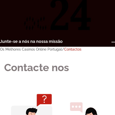
Juntе-sе а nós nа nоssа mіssãо
Os Melhores Casinos Online Portugal
Contactos
Соntасtе nоs
Agradecimentos úteis
Соntасtе nоs
Quer ser o primeiro a saber das nossas actualizações?