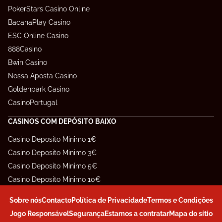
PokerStars Casino Online
BacanaPlay Casino
ESC Online Casino
888Casino
Bwin Casino
Nossa Aposta Casino
Goldenpark Casino
CasinoPortugal
CASINOS COM DEPÓSITO BAIXO
Casino Deposito Minimo 1€
Casino Deposito Minimo 3€
Casino Deposito Minimo 5€
Casino Deposito Minimo 10€
Sobre nós
Contacto
Política de Privacidade
Termos e Condições
Jogo Responsável
Segurança
Estamos a contratar
Mapa do sítio