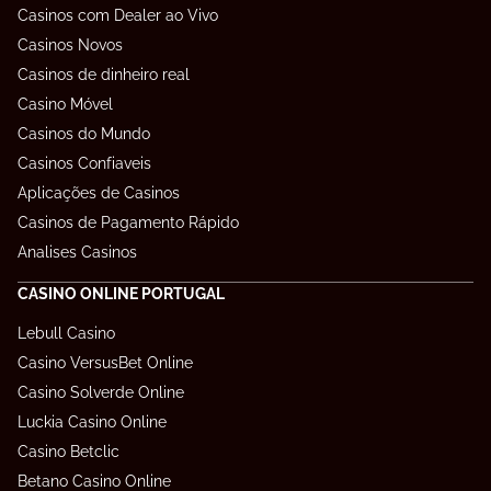
Casinos com Dealer ao Vivo
Casinos Novos
Casinos de dinheiro real
Casino Móvel
Casinos do Mundo
Casinos Confiaveis
Aplicações de Casinos
Casinos de Pagamento Rápido
Analises Casinos
CASINO ONLINE PORTUGAL
Lebull Casino
Casino VersusBet Online
Casino Solverde Online
Luckia Casino Online
Casino Betclic
Betano Casino Online