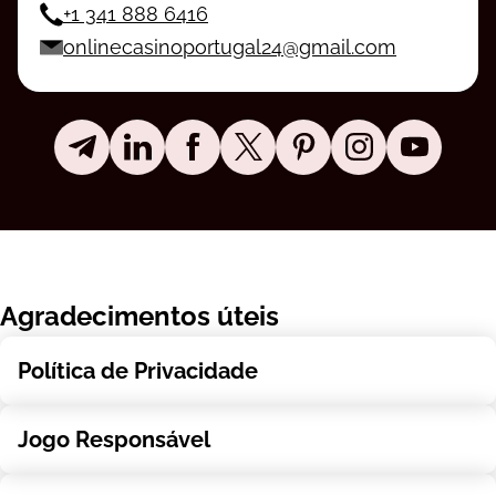
+1 341 888 6416
onlinecasinoportugal24@gmail.com
Agradecimentos úteis
Política de Privacidade
Jogo Responsável