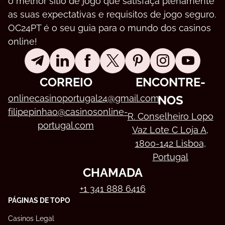
o melhor sítio de jogo que satisfaça plenamente
as suas expectativas e requisitos de jogo seguro.
OC24PT é o seu guia para o mundo dos casinos
online!
CORREIO
ENCONTRE-
onlinecasinoportugal24@gmail.com
NOS
filipepinhao@casinosonline-
R. Conselheiro Lopo
portugal.com
Vaz Lote C Loja A,
1800-142 Lisboa,
Portugal
CHAMADA
+1 341 888 6416
PÁGINAS DE TOPO
Casinos Legal