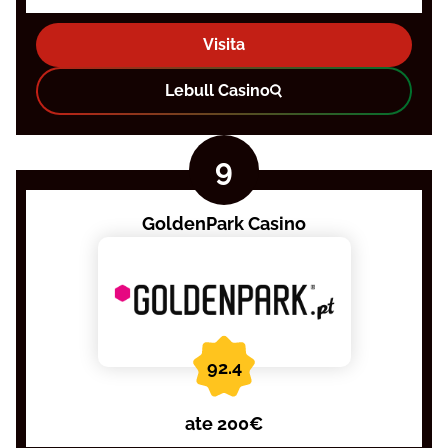
Visita
Lebull Casino
GoldenPark Casino
92.4
ate 200€