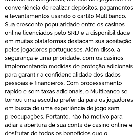
conveniência de realizar depósitos, pagamentos
e levantamentos usando o cartão Multibanco.
Sua crescente popularidade entre os casinos
online licenciados pelo SRIJ e a disponibilidade
em muitas plataformas destacam sua aceitação
pelos jogadores portugueses. Além disso, a
segurança é uma prioridade, com os casinos
implementando medidas de proteção adicionais
para garantir a confidencialidade dos dados
pessoais e financeiros. Com processamento
rápido e sem taxas adicionais, o Multibanco se
tornou uma escolha preferida para os jogadores
em busca de uma experiência de jogo sem
preocupações. Portanto, não há motivo para
adiar a abertura de sua conta de casino online e
desfrutar de todos os benefícios que o