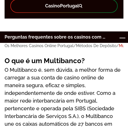
CasinoPortugal
Perguntas frequentes sobre os casinos com Multibanco
Os Melhores Casinos Online Portugal
Métodos De Depõsito
Mult
O que é um Multibanco?
O que é um Multibanco?
Utilizar o Multibanco nos casinos online
O Multibanco é, sem dúvida, a melhor forma de
Conclusão
carregar a sua conta de casino online de
Outros sistemas de pagamento
maneira segura, eficaz e simples,
independentemente de onde estiver. Como a
Quer ser o primeiro a saber das nossas actualizações?
maior rede interbancária em Portugal,
pertencente e operada pela SIBS (Sociedade
Interbancária de Serviços S.A.), o Multibanco
une os caixas automáticos de 27 bancos em