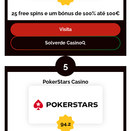
25 free spins e um bónus de 100% até 100€
Visita
Solverde Casino
PokerStars Casino
94.2