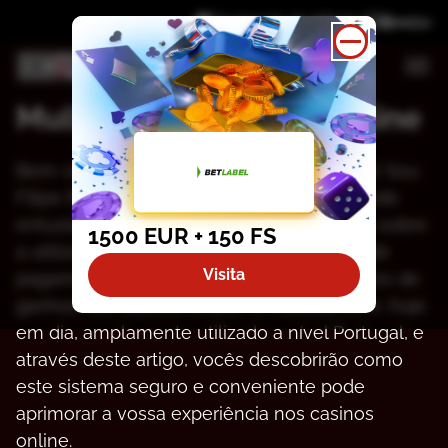
Divulgação de afiliados
Multibanco Casinos Online
Bem-vindos, caros jogadores portugueses! Sou
Filipe Pinhão, o editor-chefe, e é com grande
entusiasmo que vos apresento este artigo sobre
1500 EUR + 150 FS
a utilização do Multibanco como sistema de
Visita
pagamento para depósitos e levantamentos de
ganhos nos casinos online. O Multibanco é, hoje
em dia, amplamente utilizado a nível Portugal, e
através deste artigo, vocês descobrirão como
este sistema seguro e conveniente pode
aprimorar a vossa experiência nos casinos
online.