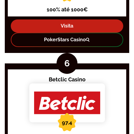
100% até 1000€
Visita
PokerStars Casino
Betclic Casino
97.4