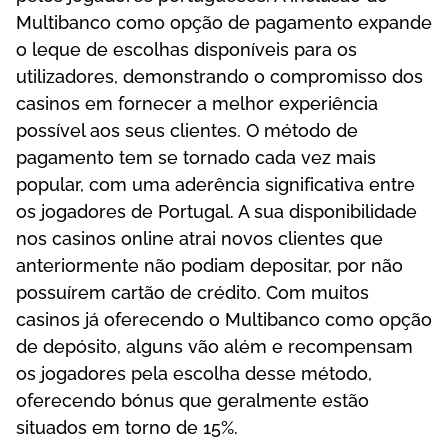
Multibanco como opção de pagamento expande
o leque de escolhas disponíveis para os
utilizadores, demonstrando o compromisso dos
casinos em fornecer a melhor experiência
possível aos seus clientes. O método de
pagamento tem se tornado cada vez mais
popular, com uma aderência significativa entre
os jogadores de Portugal. A sua disponibilidade
nos casinos online atrai novos clientes que
anteriormente não podiam depositar, por não
possuírem cartão de crédito. Com muitos
casinos já oferecendo o Multibanco como opção
de depósito, alguns vão além e recompensam
os jogadores pela escolha desse método,
oferecendo bónus que geralmente estão
situados em torno de 15%.