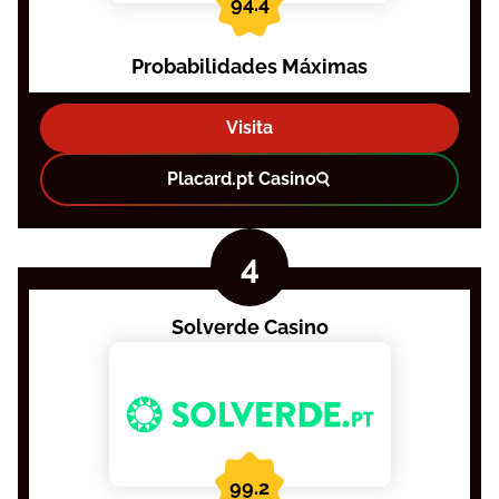
94.4
Probabilidades Máximas
Visita
Placard.pt Casino
Solverde Casino
99.2