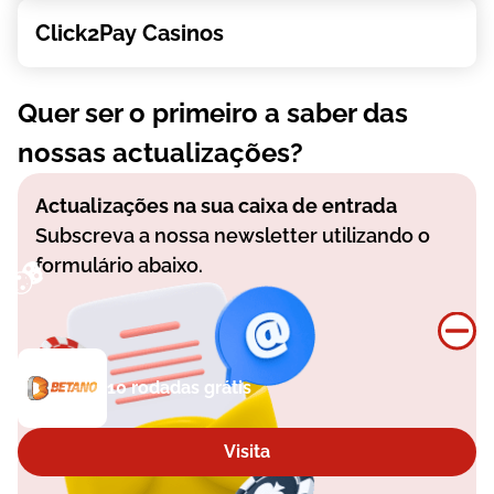
Click2Pay Casinos
Quer ser o primeiro a saber das
nossas actualizações?
Actualizações na sua caixa de entrada
Subscreva a nossa newsletter utilizando o
formulário abaixo.
Ao continuar a utilizar o sítio, o utilizador concorda com a utilização de cookies em conformidade com o nosso sítio Web.
10 rodadas grátis
Visita