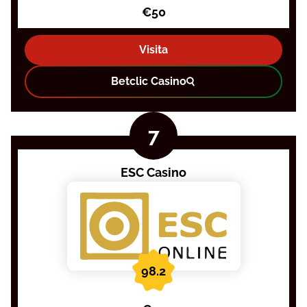
€50
Visita
Betclic Casino
ESC Casino
98.2