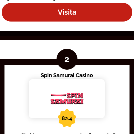
Visita
s online com melhores pagament
Spin Samurai Casino
82.4