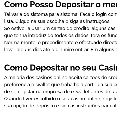
Como Posso Depositar o meu
Tal varia de sistema para sistema. Faça o login co
lista. Clique na sua escolha e siga as instruções.
Se estiver a usar um cartão de crédito, alguns ca
que tenha introduzido todos os dados, terá os fund
Normalmente, o procedimento é efectuado direct
levar alguns dias até o dinheiro entrar. Em algu
Como Depositar no seu Casi
A maioria dos casinos online aceita cartões de cr
preferência e-wallet que trabalha a partir da sua 
de se registar na empresa de e-wallet antes de us
Quando tiver escolhido o seu casino online, regist
sua opção de depósito e siga as instruções para a