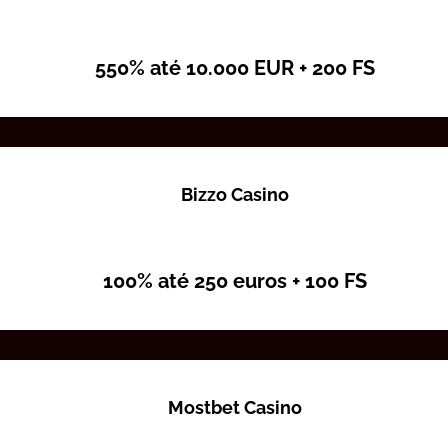
550% até 10.000 EUR + 200 FS
Bizzo Casino
100% até 250 euros + 100 FS
Mostbet Casino