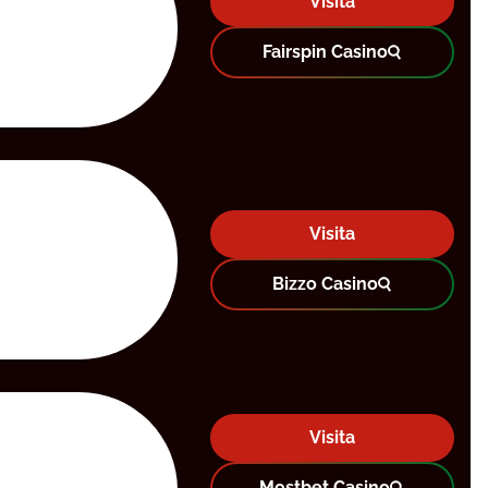
Visita
Fairspin Casino
Visita
Bizzo Casino
Visita
Mostbet Casino