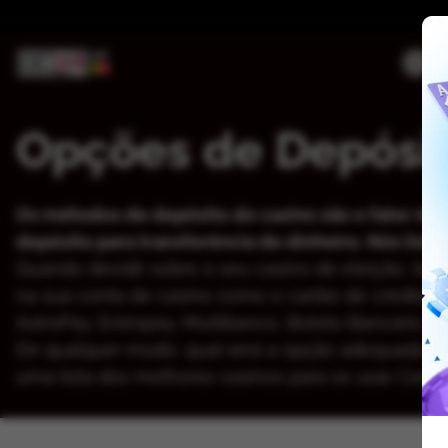
M
Opções de Depósi
Os métodos de depósito do casino são o fator ma
depósito para transferência de dinheiro. Nós lis
Quando decidir sobre o seu casino de eleição, tem
na sua conta de casino como o cartão de crédito, 
AstroPay, Entropay, Multibanco, Boleto Bancário, C
De qualquer modo, qual será a opção adequada pa
uma lista dos melhores casinos para os usar. Con