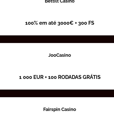
Bettilt Casino
100% em até 3000€ + 300 FS
JooCasino
1 000 EUR + 100 RODADAS GRÁTIS
Fairspin Casino