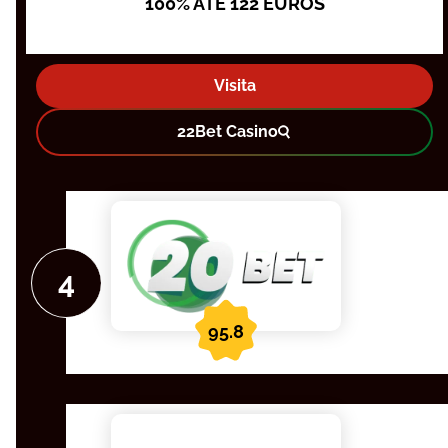
100% ATÉ 122 EUROS
Visita
22Bet Casino
95.8