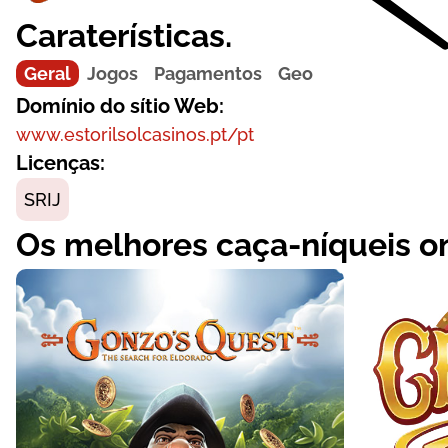
Caraterísticas.
Geral
Jogos
Pagamentos
Geo
Domínio do sítio Web:
www.estorilsolcasinos.pt/pt
Licenças:
SRIJ
Os melhores caça-níqueis on