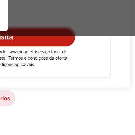
isita
de | www.icad.pt (serviço local de
) | Termos e condições da oferta |
dições aplicáveis
rios