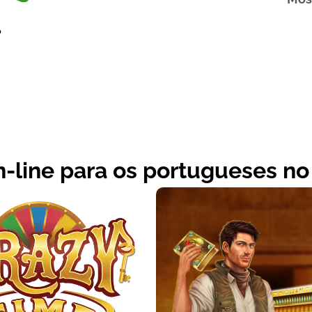
-line para os portugueses no