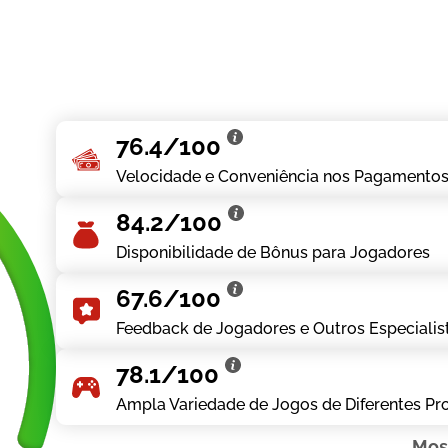
76.4/100
Velocidade e Conveniência nos Pagamentos
84.2/100
Disponibilidade de Bônus para Jogadores
67.6/100
Feedback de Jogadores e Outros Especialis
78.1/100
Ampla Variedade de Jogos de Diferentes Pr
Mos