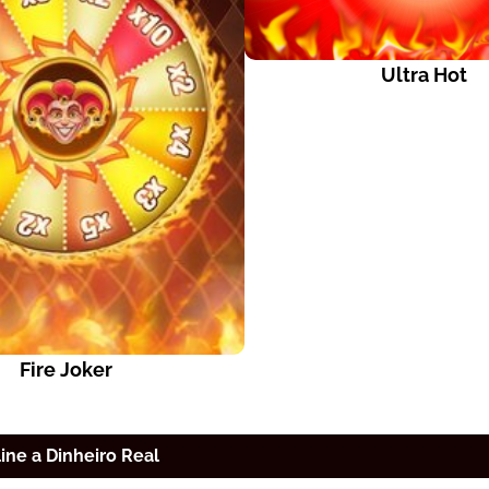
Ultra Hot
Fire Joker
іnе а Dіnhеіrо Rеаl