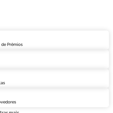
 de Prêmios
tas
ovedores
trar mais