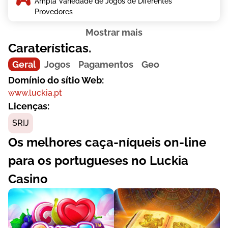
Ampla Variedade de Jogos de Diferentes
Provedores
Mostrar mais
Caraterísticas.
Geral
Jogos
Pagamentos
Geo
Domínio do sítio Web:
www.luckia.pt
Licenças:
SRIJ
Os melhores caça-níqueis on-line
para os portugueses no Luckia
Casino