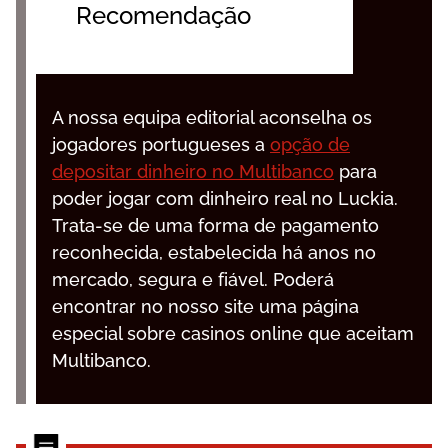
Recomendação
A nossa equipa editorial aconselha os
jogadores portugueses a
opção de
depositar dinheiro no Multibanco
para
poder jogar com dinheiro real no Luckia.
Trata-se de uma forma de pagamento
reconhecida, estabelecida há anos no
mercado, segura e fiável. Poderá
encontrar no nosso site uma página
especial sobre casinos online que aceitam
Multibanco.