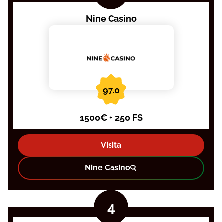
Nine Casino
97.0
1500€ + 250 FS
Visita
Nine Casino