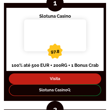
Slotuna Casino
97.8
100% até 500 EUR + 200RG + 1 Bonus Crab
Visita
Slotuna Casino