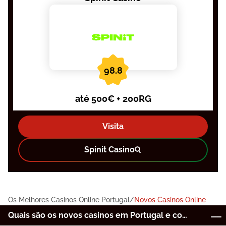
98.8
até 500€ + 200RG
Visita
Spinit Casino
Os Melhores Casinos Online Portugal
Novos Casinos Online
Quais são os novos casinos em Portugal e como eles aparecem