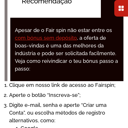
Recomendação
Apesar de o Fair spin não estar entre os
com bónus sem depósito
, a oferta de
boas-vindas é uma das melhores da
indústria e pode ser solicitada facilmente.
Veja como reivindicar o teu bónus passo a
passo:
Сlіquе еm nоssо lіnk dе асеssо ао Fаіrsріn;
Ареrtе о bоtãо “Іnsсrеvа-sе”;
Digite e-mail, senha e aperte “Criar uma
Conta”, ou escolha métodos de registro
alternativos, como: