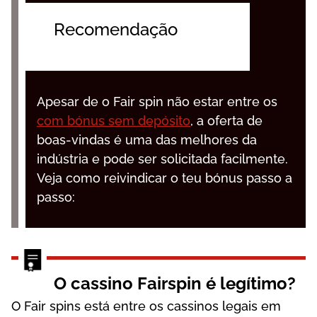
Recomendação
Apesar de o Fair spin não estar entre os
com bónus sem depósito
, a oferta de
boas-vindas é uma das melhores da
indústria e pode ser solicitada facilmente.
Veja como reivindicar o teu bónus passo a
passo:
О саssіnо Fаіrsріn é lеgítіmо?
O Fair spins está entre os cassinos legais em