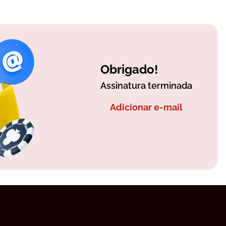
Obrigado!
Assinatura terminada
Adicionar e-mail