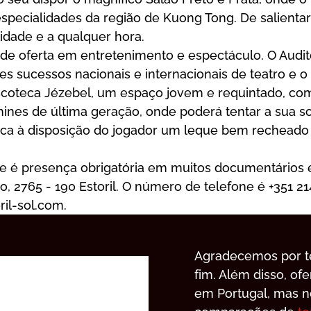
pecialidades da região de Kuong Tong. De salientar 
idade e a qualquer hora.
 de oferta em entretenimento e espectáculo. O Audi
ndes sucessos nacionais e internacionais de teatro 
scoteca Jézebel, um espaço jovem e requintado, com
hines de última geração, onde poderá tentar a sua s
oca à disposição do jogador um leque bem recheado c
 e é presença obrigatória em muitos documentários e 
 Ho, 2765 - 190 Estoril. O número de telefone é +351 
oril-sol.com
.
Agradecemos por ter
fim. Além disso, of
em Portugal, mas no