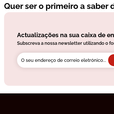
Quer ser o primeiro a saber
Actualizações na sua caixa de e
Subscreva a nossa newsletter utilizando o fo