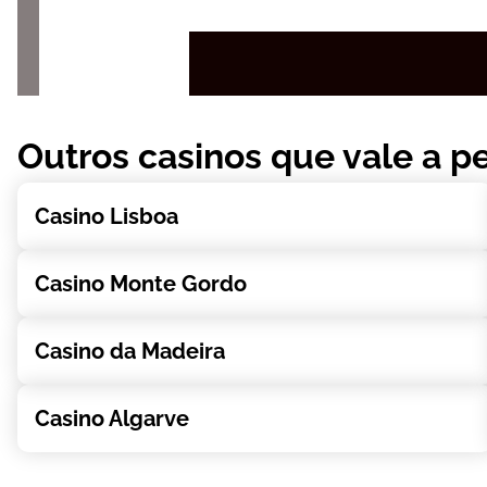
Outros casinos que vale a pe
Casino Lisboa
Casino Monte Gordo
Casino da Madeira
Casino Algarve