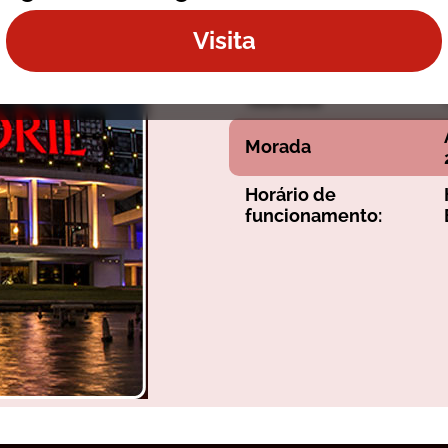
Empresa
concessionária
Visita
Email
Telefone
Morada
Horário de
funcionamento: