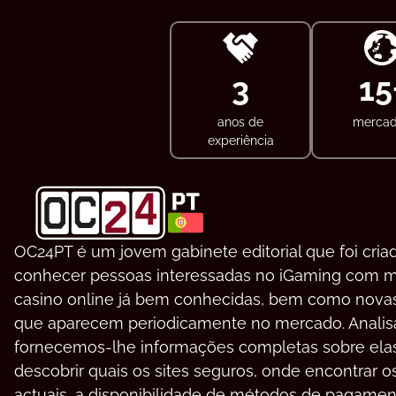
5
20
anos de
merca
experiência
OC24PT é um jovem gabinete editorial que foi cria
conhecer pessoas interessadas no iGaming com m
casino online já bem conhecidas, bem como nova
que aparecem periodicamente no mercado. Anali
fornecemos-lhe informações completas sobre ela
descobrir quais os sites seguros, onde encontrar 
actuais, a disponibilidade de métodos de pagamen