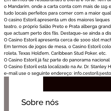
o Mandarim, onde a carta conta com mais de 119 es
tudo locais perfeitos para comer com a maior qual
O casino Estoril apresenta um dos maiores leques
teatro, o próprio Salão Preto e Prata alberga gra
que actuam perto dos fãs. Destaque-se ainda a di
O Casino Estoril apresenta cerca de 1000 slot mac
Em termos de jogos de mesa, o Casino Estoril col
roleta, Texas Hold’em, Caribbean Stud Poker, etc.
O Casino Estoril já faz parte do panorama nacional
O Casino Estoril está localizado na Av. Dr. Stanley
e-mail use o seguinte endereço:
info.cestoril@est
Sobre nós