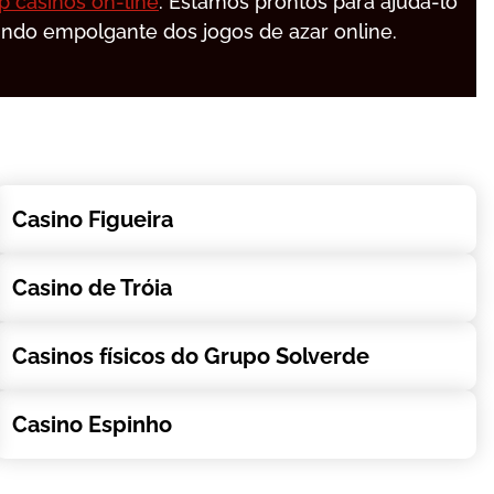
p casinos on-line
. Estamos prontos para ajudá-lo
ndo empolgante dos jogos de azar online.
Casino Figueira
Casino de Tróia
Casinos físicos do Grupo Solverde
Casino Espinho