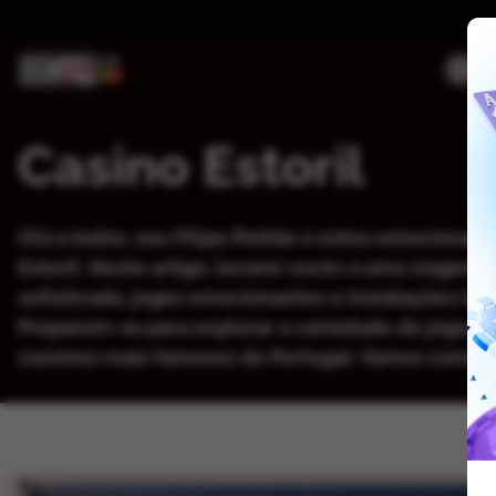
M
Casino Estoril
Olá a todos, sou Filipe Pinhão e estou emocionad
Estoril. Neste artigo, levarei vocês a uma viage
sofisticada, jogos emocionantes e instalações lux
Preparem-se para explorar a variedade de jogos, 
cassinos mais famosos de Portugal. Vamos começar