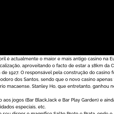
ril é actualmente o maior e mais antigo casino na E
calização, aproveitando o facto de estar a 18km da 
e 1927. O responsável pela construção do casino fo
Teodoro dos Santos, sendo que o novo casino apenas 
rio macaense, Stanley Ho, que entretanto, ganhou 
to aos jogos (Bar BlackJack e Bar Play Garden) e a
dados especiais, etc.
ao seu dispor o magnífico Salão Preto e Prata, onde