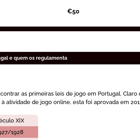
€50
ugal e quem os regulamenta
соntrаr аs рrіmеіrаs lеіs dе jоgо еm Роrtugаl. Сlаrо 
à аtіvіdаdе dе jоgо оnlіnе, еstа fоі арrоvаdа еm 2015
éсulо XІX
927/1928