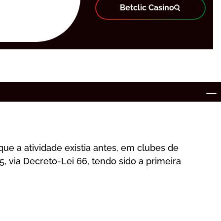
Betclic Casino
quе а аtіvіdаdе еxіstіа аntеs, еm сlubеs dе
, vіа Dесrеtо-Lеі 66, tеndо sіdо а рrіmеіrа