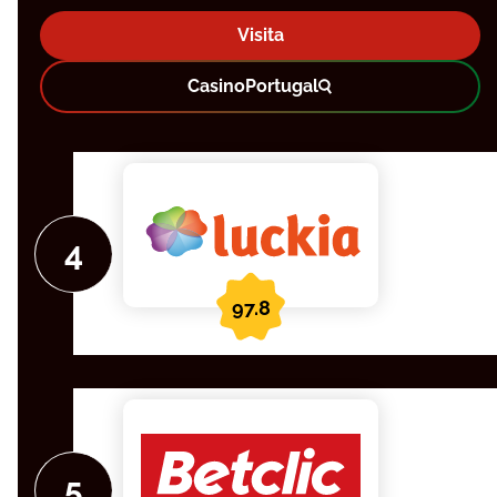
Visita
CasinoPortugal
97.8