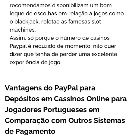
recomendamos disponibilizam um bom
leque de escolhas em relação a jogos como
o blackjack, roletae as famosas slot
machines.
Assim, só porque o número de casinos
Paypal é reduzido de momento, não quer
dizer que tenha de perder uma excelente
experiência de jogo.
Vantagens do PayPal para
Depósitos em Cassinos Online para
Jogadores Portugueses em
Comparação com Outros Sistemas
de Pagamento