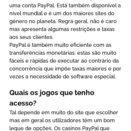
uma conta PayPal. Está também disponível a
nível mundial e é um dos maiores sites do
género no planeta. Regra geral, não é caro
mas apresenta algumas restrições e taxas
aos seus clientes.
PayPal é também muito eficiente com as
transferências monetárias; estas são muito
fáceis e rápidas de executar ao contrário da
concorrência que impõe taxas maiores e por
vezes a necessidade de software especial.
Quais os jogos que tenho
acesso?
Tal depende em muito do site que escolher
mas em geral os utilizadores têm um bom
leque de opções. Os casinos PayPal que