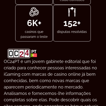
12
K+
280
+
casinos que
disputas resolvidas
passaram o teste
OC24PT é um jovem gabinete editorial que foi
criado para conhecer pessoas interessadas no
iGaming com marcas de casino online já bem
conhecidas, bem como novas marcas que
aparecem periodicamente no mercado.
Analisamos e fornecemos-lhe informações
completas sobre elas. Pode descobrir quais os