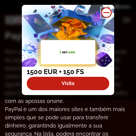
Divulgação de afiliados
PayPal Casinos Online
Para aqueles que anseiam participar no mundo
do jogo online, existem boas notícias. PayPal
autorizou recentemente que alguns casinos
1500 EUR + 150 FS
online tenham acesso aos seus serviços. Tal
Visita
significa que pode utilizar a sua conta PayPal
para transferências e pagamentos relacionados
com as apostas online.
PayPal é um dos maiores sites e também mais
simples que se pode usar para transferir
dinheiro, garantindo igualmente a sua
segurança. Na lista, poderá encontrar os