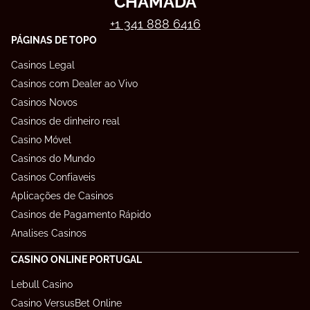
CHAMADA
+1 341 888 6416
PÁGINAS DE TOPO
Casinos Legal
Casinos com Dealer ao Vivo
Casinos Novos
Casinos de dinheiro real
Casino Móvel
Casinos do Mundo
Casinos Confiaveis
Aplicações de Casinos
Casinos de Pagamento Rápido
Analises Casinos
CASINO ONLINE PORTUGAL
Lebull Casino
Casino VersusBet Online