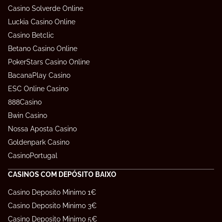
Casino Solverde Online
Luckia Casino Online
Casino Betclic
Betano Casino Online
PokerStars Casino Online
BacanaPlay Casino
ESC Online Casino
888Casino
Bwin Casino
Nossa Aposta Casino
Goldenpark Casino
CasinoPortugal
CASINOS COM DEPÓSITO BAIXO
Casino Deposito Minimo 1€
Casino Deposito Minimo 3€
Casino Deposito Minimo 5€