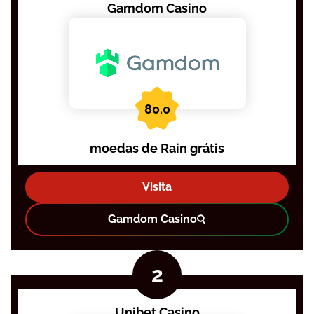
Gamdom Casino
80.0
moedas de Rain grátis
Visita
Gamdom Casino
Unibet Casino