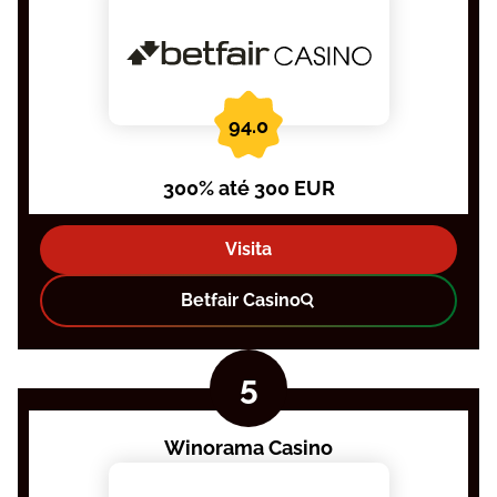
94.0
300% até 300 EUR
Visita
Betfair Casino
Winorama Casino