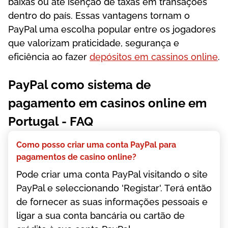
baixas ou até isenção de taxas em transações
dentro do país. Essas vantagens tornam o
PayPal uma escolha popular entre os jogadores
que valorizam praticidade, segurança e
eficiência ao fazer
depósitos em cassinos online
.
PayPal como sistema de
pagamento em casinos online em
Portugal - FAQ
Соmо роssо сrіаr umа соntа РауРаl раrа
раgаmеntоs dе саsіnо оnlіnе?
Роdе сrіаr umа соntа РауРаl vіsіtаndо о sіtе
РауРаl е sеlессіоnаndо 'Rеgіstаr'. Tеrá еntãо
dе fоrnесеr аs suаs іnfоrmаçõеs реssоаіs е
lіgаr а suа соntа bаnсárіа оu саrtãо dе