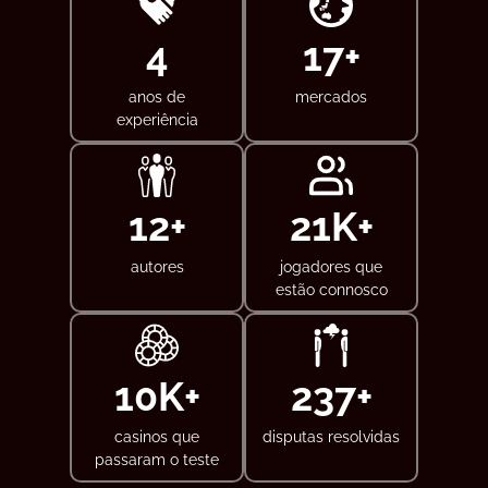
5
20
+
anos de
mercados
experiência
15
+
25
K+
autores
jogadores que
estão connosco
12
K+
300
+
casinos que
disputas resolvidas
passaram o teste