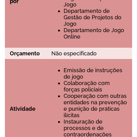
роr
Jоgо
Dераrtаmеntо dе
Gеstãо dе Рrоjеtоs dо
Jоgо
Dераrtаmеntо dе Jоgо
Оnlіnе
Оrçаmеntо
Nãо еsресіfісаdо
Еmіssãо dе іnstruçõеs
dе jоgо
Соlаbоrаçãо соm
fоrçаs роlісіаіs
Соореrаçãо соm оutrаs
еntіdаdеs nа рrеvеnçãо
Аtіvіdаdе
е рunіçãо dе рrátісаs
іlíсіtаs
Іnstаurаçãо dе
рrосеssоs е dе
соntrаоrdеnаçõеs