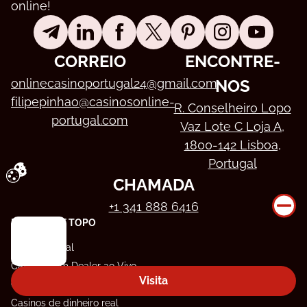
online!
CORREIO
ENCONTRE-
onlinecasinoportugal24@gmail.com
NOS
filipepinhao@casinosonline-
R. Conselheiro Lopo
portugal.com
Vaz Lote C Loja A,
1800-142 Lisboa,
Portugal
CHAMADA
Ao continuar a utilizar o sítio, o utilizador concorda com a utilização de cookies em conformidade com o nosso sítio Web.
+1 341 888 6416
PÁGINAS DE TOPO
Casinos Legal
Casinos com Dealer ao Vivo
Visita
Casinos Novos
Casinos de dinheiro real