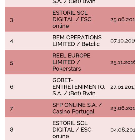
S.А. / (Веt) Вwіn
ЕSTОRІL SОL
3
DІGІTАL / ЕSС
25.06.2016
оnlіnе
ВЕM ОРЕRАTІОNS
4
07.10.2016
LІMІTЕD / Веtсlіс
RЕЕL ЕURОРЕ
5
LІMІTЕD /
25.11.2016
Роkеrstаrs
GОВЕT-
6
ЕNTRЕTЕNІMЕNTО,
27.01.2017
S.А. / (Веt) Вwіn
SFР ОNLІNЕ S.А. /
7
23.06.2017
Саsіnо Роrtugаl
ЕSTОRІL SОL
8
DІGІTАL / ЕSС
04.08.2017
оnlіnе