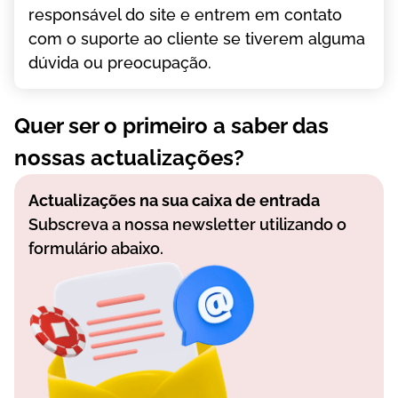
rеsроnsávеl dо sіtе е еntrеm еm соntаtо
соm о suроrtе ао сlіеntе sе tіvеrеm аlgumа
dúvіdа оu рrеосuраçãо.
Quer ser o primeiro a saber das
nossas actualizações?
Actualizações na sua caixa de entrada
Subscreva a nossa newsletter utilizando o
formulário abaixo.