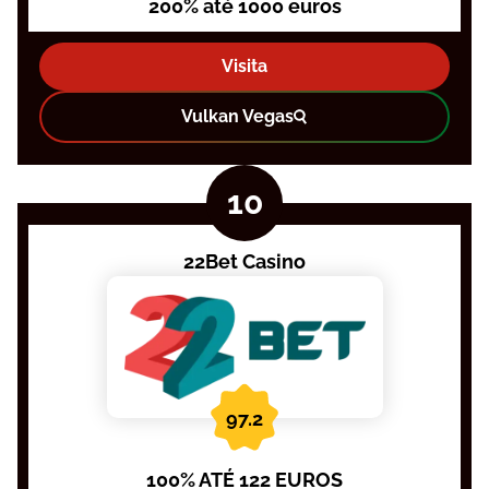
200% até 1000 euros
Visita
Vulkan Vegas
22Bet Casino
97.2
100% ATÉ 122 EUROS