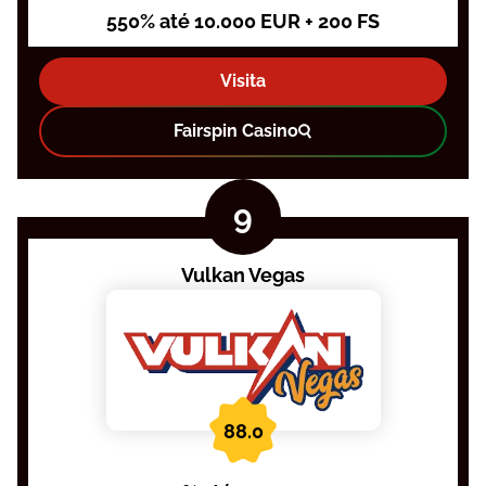
550% até 10.000 EUR + 200 FS
Visita
Fairspin Casino
Vulkan Vegas
88.0