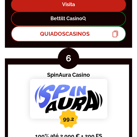
Visita
Bettilt Casino
QUIADOSCASINOS
SpinAura Casino
99.2
100% até 2.000 € + 200 FS