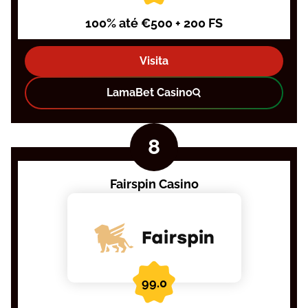
100% até €500 + 200 FS
Visita
LamaBet Casino
Fairspin Casino
99.0