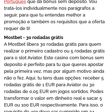
Portugues
que dá bónus sem depósito. Vou
tratá-los individualmente nos parágrafos a
Perguntas mais frequentes sobre o bónus sem
depósito em casino online
seguir, para que tu entendas melhor a
promoção e também os requisitos que a oferta
Outros bônus do cassino
requer de ti!
Quer ser o primeiro a saber das nossas actualizações?
Mostbet - 30 rodadas grátis
A Mostbet libera 30 rodadas grátis para quem
realizar o primeiro cadastro ou 5 rodadas grátis
para o slot Aviator. Este casino com bónus sem
deposito é perfeito para tu que queres apostar
pela primeira vez, mas por algum motivo ainda
não o fez. Aqui, tu tens duas opções: receber 5
rodadas grátis de 1 EUR para Aviator ou 30
rodadas de 0,05 EUR em jogos sortidos. Podes
transformar o valor em dinheiro real e sacar 5
EUR ou 100 EUR respectivamente. Para isso, o
requisito de 40x deve ser cumprido em 24