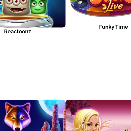
Funky Time
Reactoonz