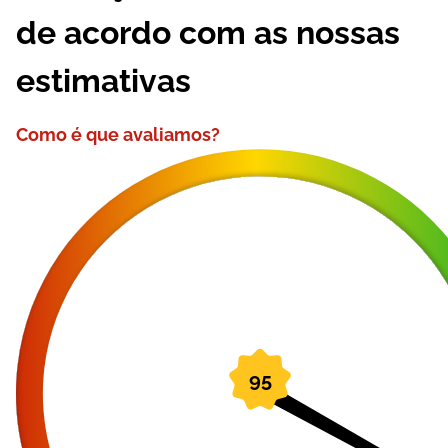
de acordo com as nossas
estimativas