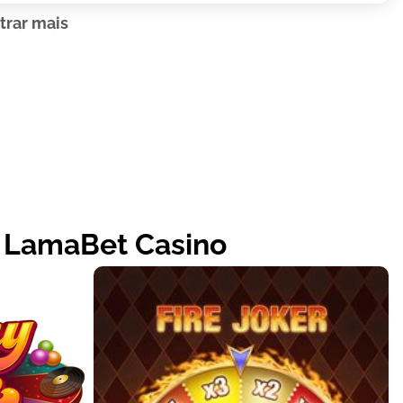
trar mais
o LamaBet Casino