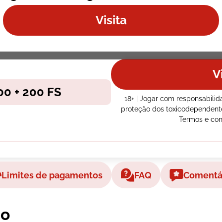
Visita
V
0 + 200 FS
18+ | Jogar com responsabilida
proteção dos toxicodependentes
Termos e con
Limites de pagamentos
FAQ
Comentá
no