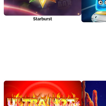
Starburst