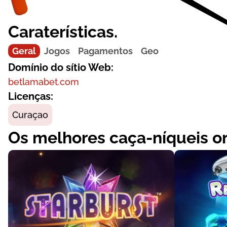
Caraterísticas.
Geral
Jogos
Pagamentos
Geo
Domínio do sítio Web:
betlamabet.com
Licenças:
Curaçao
Os melhores caça-níqueis o