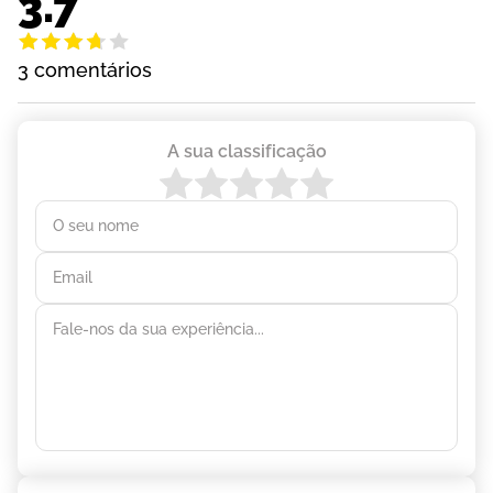
3.7
3 comentários
O seu nome
Email
Fale-nos da sua experiência...