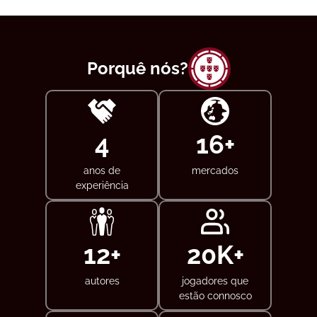
Porquê nós?
5
20
+
anos de
mercados
experiência
15
+
25
K+
autores
jogadores que
estão connosco