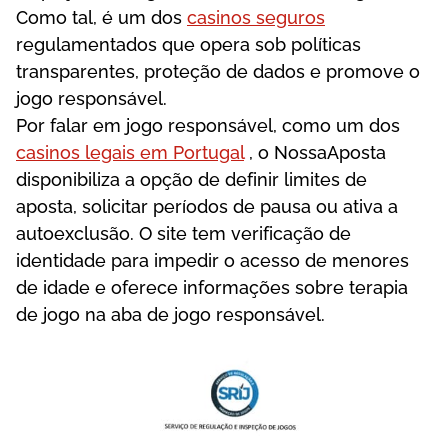
Como tal, é um dos
casinos seguros
regulamentados que opera sob políticas
transparentes, proteção de dados e promove o
jogo responsável.
Por falar em jogo responsável, como um dos
casinos legais em Portugal
, o NossaAposta
disponibiliza a opção de definir limites de
aposta, solicitar períodos de pausa ou ativa a
autoexclusão. O site tem verificação de
identidade para impedir o acesso de menores
de idade e oferece informações sobre terapia
de jogo na aba de jogo responsável.