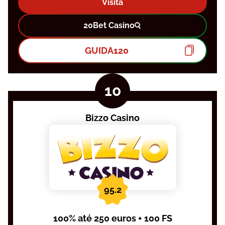
Visita
20Bet Casino
GUIDA120
Bizzo Casino
95.2
100% até 250 euros + 100 FS