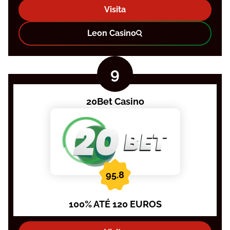
Visita
Leon Casino
20Bet Casino
95.8
100% ATÉ 120 EUROS