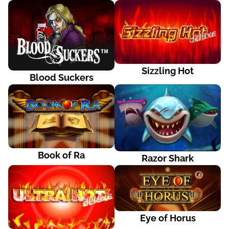
Sizzling Hot
Blood Suckers
Book of Ra
Razor Shark
Eye of Horus