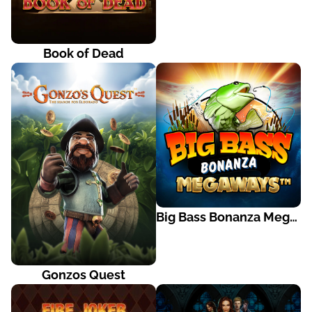
Book of Dead
Big Bass Bonanza Megaways
Gonzos Quest