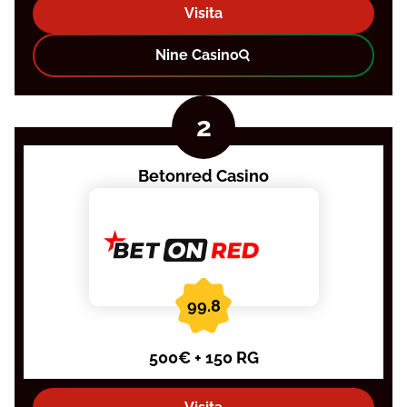
Visita
Nine Casino
Betonred Casino
99.8
500€ + 150 RG