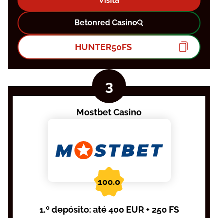
Visita
Betonred Casino
HUNTER50FS
Mostbet Casino
100.0
1.º depósito: até 400 EUR + 250 FS