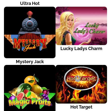
Ultra Hot
Lucky Ladys Charm
Mystery Jack
Hot Target