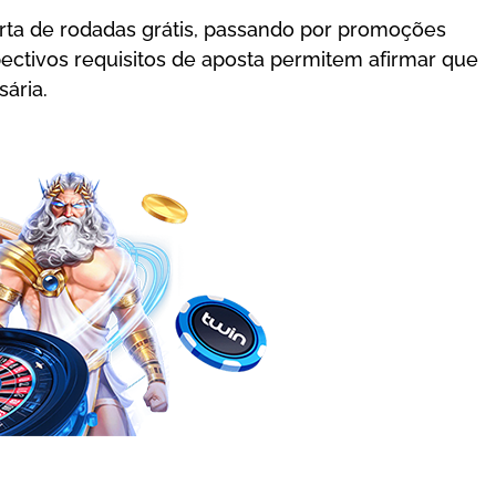
erta de rodadas grátis, passando por promoções
ctivos requisitos de aposta permitem afirmar que
sária.