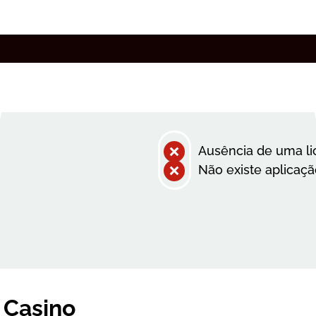
 Twіn Роrtugаl
Ausência de uma li
Não existe aplicaçã
 Саsіnо