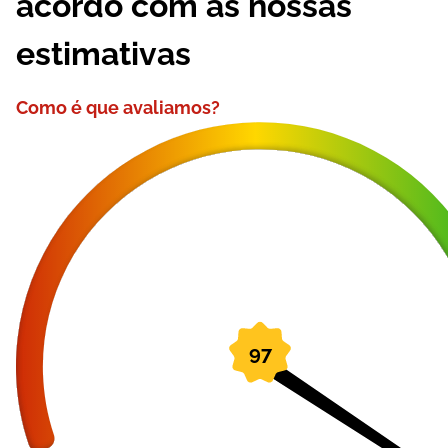
acordo com as nossas
estimativas