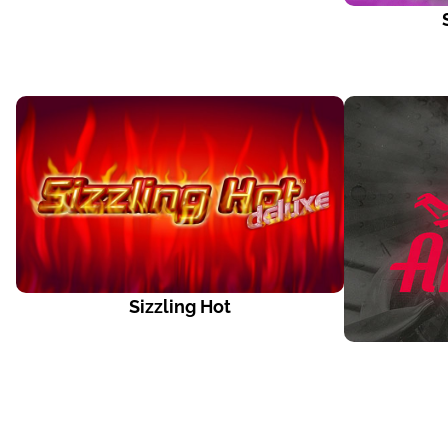
Sizzling Hot