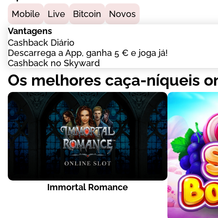
Mobile
Live
Bitcoin
Novos
Vantagens
Cashback Diário
Descarrega a App, ganha 5 € e joga já!
Cashback no Skyward
Os melhores caça-níqueis on
Immortal Romance