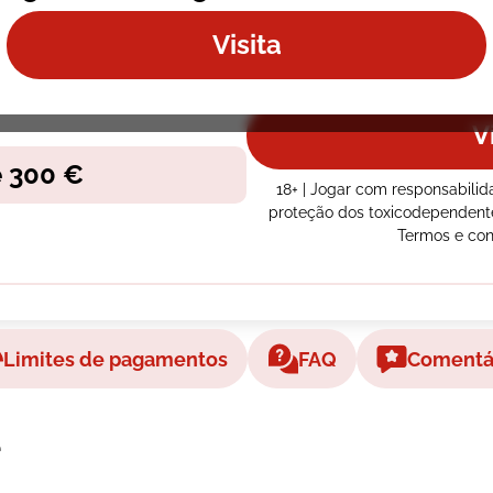
Visita
V
é 300 €
18+ | Jogar com responsabilida
proteção dos toxicodependentes
Termos e con
Limites de pagamentos
FAQ
Comentá
e