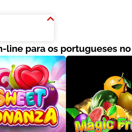
-line para os portugueses no