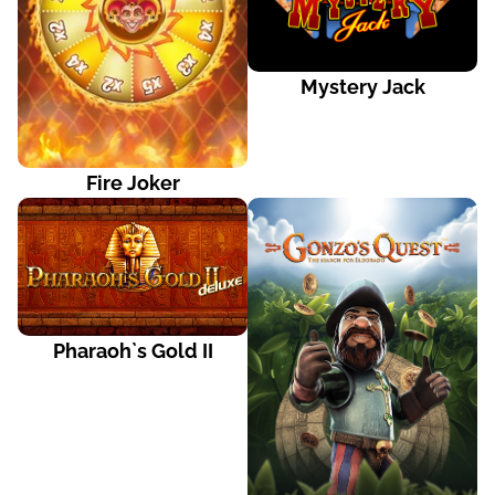
Mystery Jack
Fire Joker
Pharaoh`s Gold II