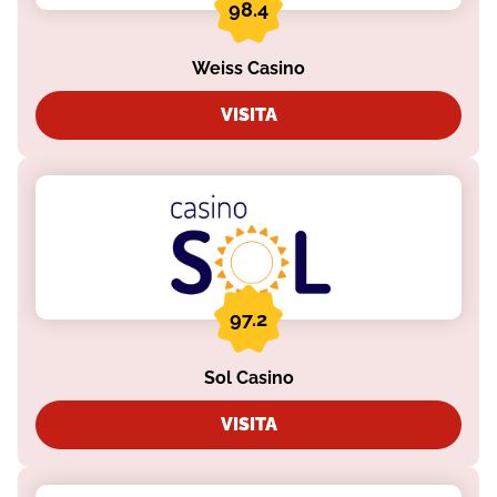
98.4
Weiss Casino
VISITA
97.2
Sol Casino
VISITA