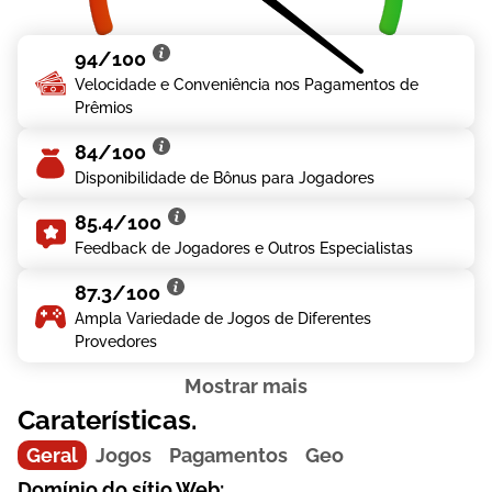
94/100
Velocidade e Conveniência nos Pagamentos de
Prêmios
84/100
Disponibilidade de Bônus para Jogadores
85.4/100
Feedback de Jogadores e Outros Especialistas
87.3/100
Ampla Variedade de Jogos de Diferentes
Provedores
Mostrar mais
Caraterísticas.
Geral
Jogos
Pagamentos
Geo
Domínio do sítio Web: