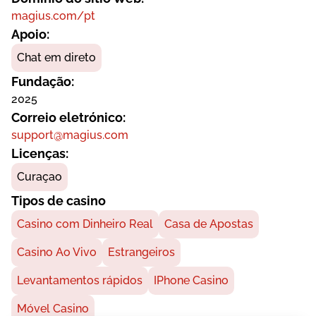
magius.com/pt
Apoio:
Chat em direto
Fundação:
2025
Correio eletrónico:
support@magius.com
Licenças:
Curaçao
Tipos de casino
Casino com Dinheiro Real
Casa de Apostas
Casino Ao Vivo
Estrangeiros
Levantamentos rápidos
IPhone Casino
Móvel Casino