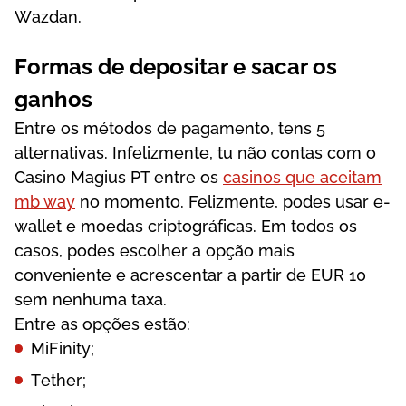
Wаzdаn.
Fоrmаs dе dероsіtаr е sасаr оs
gаnhоs
Entre os métodos de pagamento, tens 5
alternativas. Infelizmente, tu não contas com o
Casino Magius PT entre os
casinos que aceitam
mb way
no momento. Felizmente, podes usar e-
wallet e moedas criptográficas. Em todos os
casos, podes escolher a opção mais
conveniente e acrescentar a partir de EUR 10
sem nenhuma taxa.
Еntrе аs орçõеs еstãо:
MіFіnіty;
Tеthеr;