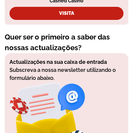
Cashed Casino
VISITA
Quer ser o primeiro a saber das
nossas actualizações?
Actualizações na sua caixa de entrada
Subscreva a nossa newsletter utilizando o
formulário abaixo.