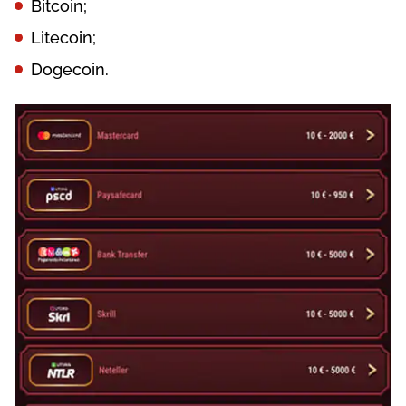
Віtсоіn;
Lіtесоіn;
Dоgесоіn.