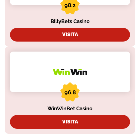
98.2
BillyBets Casino
VISITA
96.8
WinWinBet Casino
VISITA