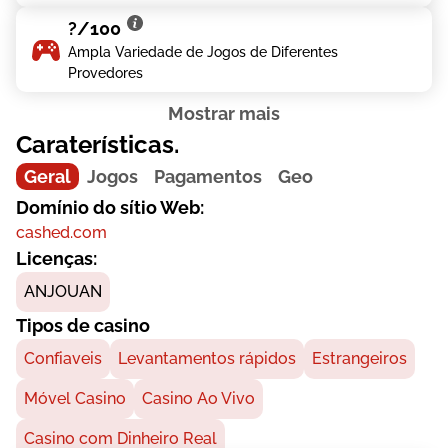
?/100
Ampla Variedade de Jogos de Diferentes
Provedores
Mostrar mais
Caraterísticas.
Geral
Jogos
Pagamentos
Geo
Domínio do sítio Web:
cashed.com
Licenças:
ANJOUAN
Tipos de casino
Confiaveis
Levantamentos rápidos
Estrangeiros
Móvel Casino
Casino Ao Vivo
Casino com Dinheiro Real