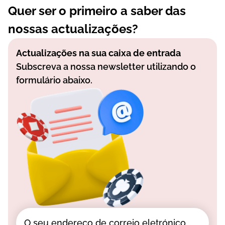
Quer ser o primeiro a saber das
nossas actualizações?
Actualizações na sua caixa de entrada
Subscreva a nossa newsletter utilizando o
formulário abaixo.