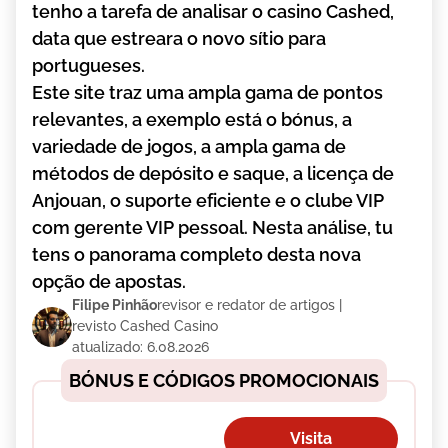
tenho a tarefa de analisar o casino Cashed,
data que estreara o novo sítio para
portugueses.
Este site traz uma ampla gama de pontos
relevantes, a exemplo está o bónus, a
variedade de jogos, a ampla gama de
métodos de depósito e saque, a licença de
Anjouan, o suporte eficiente e o clube VIP
com gerente VIP pessoal. Nesta análise, tu
tens o panorama completo desta nova
opção de apostas.
Filipe Pinhão
revisor e redator de artigos |
revisto Cashed Casino
atualizado: 6.08.2026
Visita