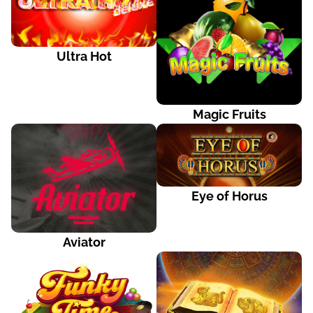
Ultra Hot
Magic Fruits
Eye of Horus
Aviator