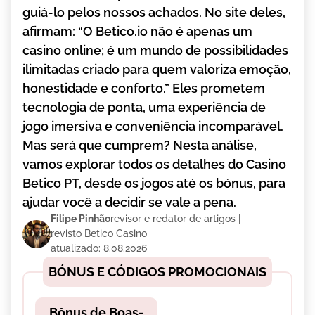
guiá-lo pelos nossos achados. No site deles,
afirmam: “O Betico.io não é apenas um
casino online; é um mundo de possibilidades
ilimitadas criado para quem valoriza emoção,
honestidade e conforto.” Eles prometem
tecnologia de ponta, uma experiência de
jogo imersiva e conveniência incomparável.
Mas será que cumprem? Nesta análise,
vamos explorar todos os detalhes do Casino
Betico PT, desde os jogos até os bónus, para
ajudar você a decidir se vale a pena.
Filipe Pinhão
revisor e redator de artigos |
revisto Betico Casino
atualizado: 8.08.2026
Bônus de Boas-