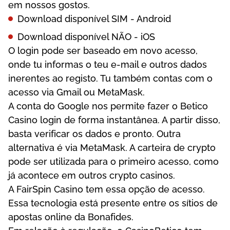
em nossos gostos.
Download disponível SIM - Android
Download disponível NÃO - iOS
O login pode ser baseado em novo acesso,
onde tu informas o teu e-mail e outros dados
inerentes ao registo. Tu também contas com o
acesso via Gmail ou MetaMask.
A conta do Google nos permite fazer o Betico
Casino login de forma instantânea. A partir disso,
basta verificar os dados e pronto. Outra
alternativa é via MetaMask. A carteira de crypto
pode ser utilizada para o primeiro acesso, como
já acontece em outros crypto casinos.
A FairSpin Casino tem essa opção de acesso.
Essa tecnologia está presente entre os sítios de
apostas online da Bonafides.