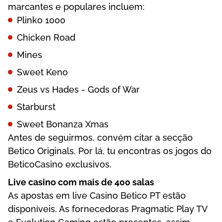
marcantes e populares incluem:
Plinko 1000
Chicken Road
Mines
Sweet Keno
Zeus vs Hades - Gods of War
Starburst
Sweet Bonanza Xmas
Antes de seguirmos, convém citar a secção
Betico Originals. Por lá, tu encontras os jogos do
BeticoCasino exclusivos.
Live casino com mais de 400 salas
As apostas em live Casino Betico PT estão
disponíveis. As fornecedoras Pragmatic Play TV