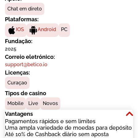
Chat em direto
Plataformas:
IOS
Android
PC
Fundação:
2025
Correio eletrónico:
support@betico.io
Licenças:
Curaçao
Tipos de casino
Mobile
Live
Novos
Vantagens
Pagamentos rápidos e sem limites
Uma ampla variedade de moedas para depósito
Até 10% de Cashback diário sem aposta