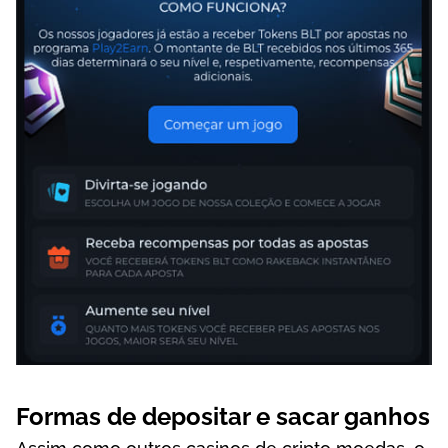
Formas de depositar e sacar ganhos