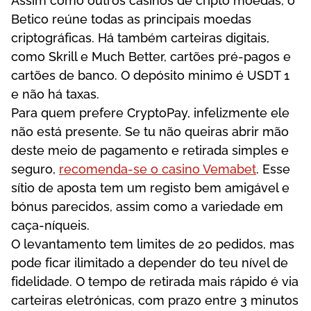
Assim como outros casinos de cripto moedas, o
Betico reúne todas as principais moedas
criptográficas. Há também carteiras digitais,
como Skrill e Much Better, cartões pré-pagos e
cartões de banco. O depósito minimo é USDT 1
e não há taxas.
Para quem prefere CryptoPay, infelizmente ele
não está presente. Se tu não queiras abrir mão
deste meio de pagamento e retirada simples e
seguro,
recomenda-se o casino Vemabet
. Esse
sítio de aposta tem um registo bem amigável e
bónus parecidos, assim como a variedade em
caça-níqueis.
O levantamento tem limites de 20 pedidos, mas
pode ficar ilimitado a depender do teu nível de
fidelidade. O tempo de retirada mais rápido é via
carteiras eletrónicas, com prazo entre 3 minutos