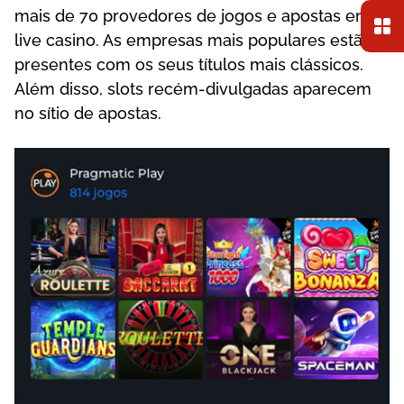
mais de 70 provedores de jogos e apostas em
live casino. As empresas mais populares estão
presentes com os seus títulos mais clássicos.
Além disso, slots recém-divulgadas aparecem
no sítio de apostas.