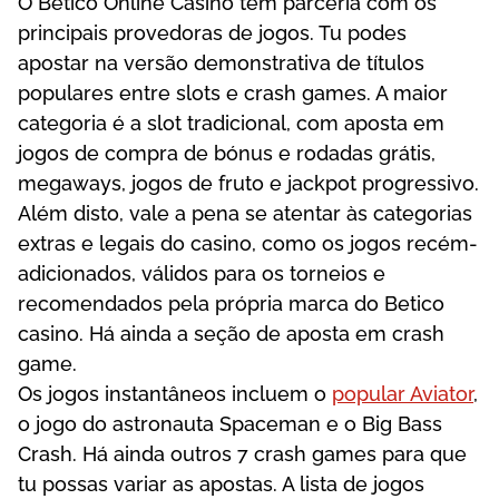
O Betico Online Casino tem parceria com os
principais provedoras de jogos. Tu podes
apostar na versão demonstrativa de títulos
populares entre slots e crash games. A maior
categoria é a slot tradicional, com aposta em
jogos de compra de bónus e rodadas grátis,
megaways, jogos de fruto e jackpot progressivo.
Além disto, vale a pena se atentar às categorias
extras e legais do casino, como os jogos recém-
adicionados, válidos para os torneios e
recomendados pela própria marca do Betico
casino. Há ainda a seção de aposta em crash
game.
Os jogos instantâneos incluem o
popular Aviator
,
o jogo do astronauta Spaceman e o Big Bass
Crash. Há ainda outros 7 crash games para que
tu possas variar as apostas. A lista de jogos