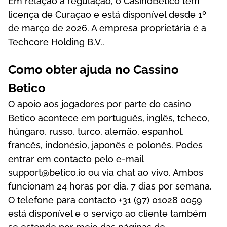
Em relação à regulação, o CasinoBetico tem
licença de Curaçao e está disponível desde 1º
de março de 2026. A empresa proprietária é a
Techcore Holding B.V..
Como obter ajuda no Cassino
Betico
O apoio aos jogadores por parte do casino
Betico acontece em português, inglês, tcheco,
húngaro, russo, turco, alemão, espanhol,
francês, indonésio, japonês e polonês. Podes
entrar em contacto pelo e-mail
support@betico.io
ou via chat ao vivo. Ambos
funcionam 24 horas por dia, 7 dias por semana.
O telefone para contacto +31 (97) 01028 0059
está disponível e o serviço ao cliente também