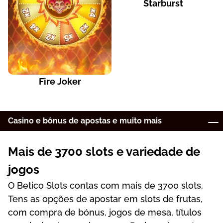
Starburst
Fire Joker
Casino e bônus de apostas e muito mais
Mais de 3700 slots e variedade de jogos
Mais de 3700 slots e variedade de
Formas de depositar e sacar ganhos
jogos
Mais sobre a empresa e sua licença
O Betico Slots contas com mais de 3700 slots.
Tens as opções de apostar em slots de frutas,
Como obter ajuda no Cassino Betico
com compra de bónus, jogos de mesa, títulos
Comentários e opiniões dos jogadores