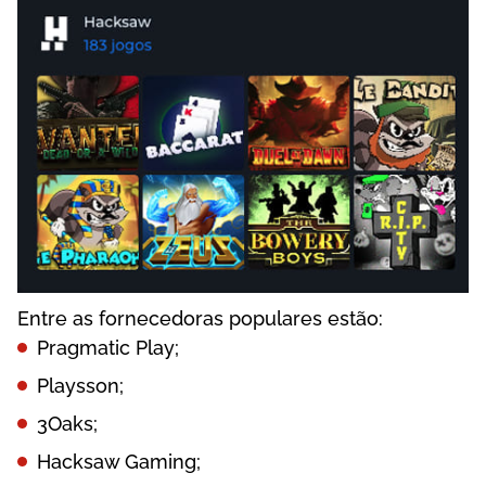
Entre as fornecedoras populares estão:
Pragmatic Play;
Playsson;
3Oaks;
Hacksaw Gaming;