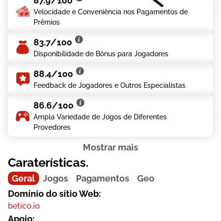
87.9/100
Velocidade e Conveniência nos Pagamentos de
Prêmios
83.7/100
Disponibilidade de Bônus para Jogadores
88.4/100
Feedback de Jogadores e Outros Especialistas
86.6/100
Ampla Variedade de Jogos de Diferentes
Provedores
Mostrar mais
Caraterísticas.
Geral
Jogos
Pagamentos
Geo
Domínio do sítio Web:
betico.io
Apoio: