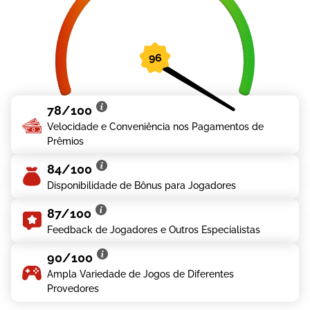
78/100
Velocidade e Conveniência nos Pagamentos de
Prêmios
84/100
Disponibilidade de Bônus para Jogadores
87/100
Feedback de Jogadores e Outros Especialistas
90/100
Ampla Variedade de Jogos de Diferentes
Provedores