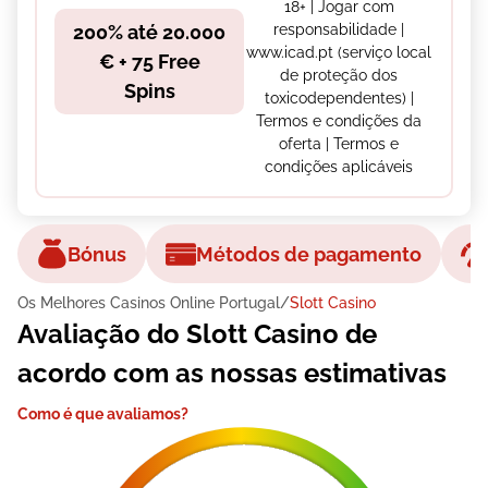
18+ | Jogar com
200% até 20.000
responsabilidade |
www.icad.pt (serviço local
€ + 75 Free
de proteção dos
Spins
toxicodependentes) |
Termos e condições da
oferta | Termos e
condições aplicáveis
Bónus
Métodos de pagamento
Os Melhores Casinos Online Portugal
Slott Casino
Avaliação do Slott Casino de
acordo com as nossas estimativas