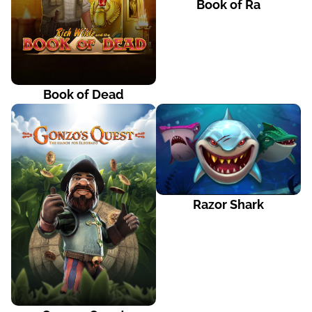
Book of Ra
Book of Dead
Razor Shark