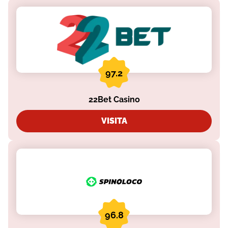
97.2
22Bet Casino
VISITA
96.8