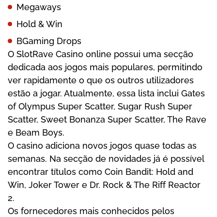
Megaways
Hold & Win
BGaming Drops
O SlotRave Casino online possui uma secção
dedicada aos jogos mais populares, permitindo
ver rapidamente o que os outros utilizadores
estão a jogar. Atualmente, essa lista inclui Gates
of Olympus Super Scatter, Sugar Rush Super
Scatter, Sweet Bonanza Super Scatter, The Rave
e Beam Boys.
O casino adiciona novos jogos quase todas as
semanas. Na secção de novidades já é possível
encontrar títulos como Coin Bandit: Hold and
Win, Joker Tower e Dr. Rock & The Riff Reactor
2.
Os fornecedores mais conhecidos pelos