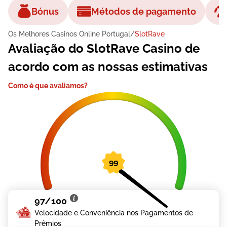
Bónus
Métodos de pagamento
Os Melhores Casinos Online Portugal
SlotRave
Avaliação do SlotRave Casino de
acordo com as nossas estimativas
97/100
Velocidade e Conveniência nos Pagamentos de
Prêmios