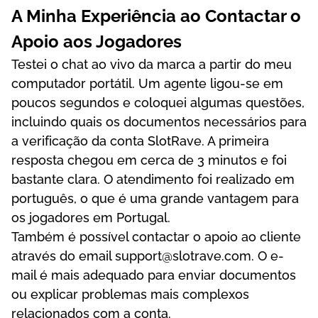
A Minha Experiência ao Contactar o
Apoio aos Jogadores
Testei o chat ao vivo da marca a partir do meu
computador portátil. Um agente ligou-se em
poucos segundos e coloquei algumas questões,
incluindo quais os documentos necessários para
a verificação da conta SlotRave. A primeira
resposta chegou em cerca de 3 minutos e foi
bastante clara. O atendimento foi realizado em
português, o que é uma grande vantagem para
os jogadores em Portugal.
Também é possível contactar o apoio ao cliente
através do email
support@slotrave.com
. O e-
mail é mais adequado para enviar documentos
ou explicar problemas mais complexos
relacionados com a conta.