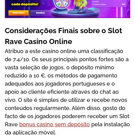
Considerações Finais sobre o Slot
Rave Casino Online
Atribuo a este casino online uma classificação
de 7,4/10. Os seus principais pontos fortes são a
vasta seleção de jogos, o depósito mínimo
reduzido a 10 €, os métodos de pagamento
adequados aos jogadores portugueses e o
apoio ao cliente eficiente através do chat ao
vivo. O site é simples de utilizar e recebe novos
conteúdos regularmente. Além disso, gosto do
facto de os jogadores poderem receber um Slot
Rave
bonus casino sem depósito
pela instalação
da aplicação móvel.