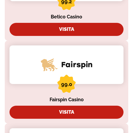
99.2
Betico Casino
VISITA
99.0
Fairspin Casino
VISITA