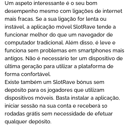
Um aspeto interessante é o seu bom
desempenho mesmo com ligações de internet
mais fracas. Se a sua ligação for lenta ou
instável, a aplicação móvel SlotRave tende a
funcionar melhor do que um navegador de
computador tradicional. Além disso, é leve e
funciona sem problemas em smartphones mais
antigos. Não é necessário ter um dispositivo de
última geração para utilizar a plataforma de
forma confortável.
Existe também um SlotRave bónus sem
depósito para os jogadores que utilizam
dispositivos móveis. Basta instalar a aplicação,
iniciar sessão na sua conta e receberá 10
rodadas grátis sem necessidade de efetuar
qualquer depósito.