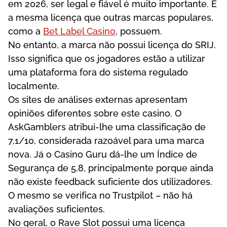
em 2026, ser legal e fiável é muito importante. É
A Minha Experiência ao Contactar o Apoio aos
a mesma licença que outras marcas populares,
Jogadores
como a
Bet Label Casino
, possuem.
Bónus de Casino Slot Rave para Jogadores
No entanto, a marca não possui licença do SRIJ.
Portugueses
Isso significa que os jogadores estão a utilizar
Considerações Finais sobre o Slot Rave Casino Online
uma plataforma fora do sistema regulado
localmente.
4 das melhores alternativas à SlotRave Casino
Os sites de análises externas apresentam
Quer ser o primeiro a saber das nossas actualizações?
opiniões diferentes sobre este casino. O
AskGamblers atribui-lhe uma classificação de
7,1/10, considerada razoável para uma marca
nova. Já o Casino Guru dá-lhe um Índice de
Segurança de 5,8, principalmente porque ainda
não existe feedback suficiente dos utilizadores.
O mesmo se verifica no Trustpilot – não há
avaliações suficientes.
No geral, o Rave Slot possui uma licença