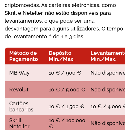
criptomoedas. As carteiras eletrónicas, como
Skrill e Neteller, não estão disponíveis para
levantamentos, o que pode ser uma
desvantagem para alguns utilizadores. O tempo
de levantamento é de 1 a 3 dias.
Método de
Depósito
Levantamento
Pagamento
Mín./Máx.
Mín./Máx.
MB Way
10 € / 900 €
Não disponível
Revolut
10 € / 5.000 €
Não disponível
Cartões
10 € / 1.500 €
10 € / 4.000 €
bancários
Skrill,
10 € / 100.000
Não disponível
Neteller
€