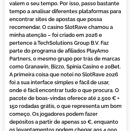
valem o seu tempo. Por isso, passo bastante
tempo a analisar diferentes plataformas para
encontrar sites de apostas que possa
recomendar. O casino SlotRave chamou a
minha atenção – foi criado em 2026 e
pertence à TechSolutions Group B.V. Faz
parte do programa de afiliados PlayAmo
Partners, o mesmo grupo por trás de marcas
como Granawin, Bizzo, Spinia Casino e 20Bet.
A primeira coisa que notei no SlotRave 2026
foi a sua interface simples e fácil de usar,
onde é fácil encontrar tudo o que procura. O
pacote de boas-vindas oferece até 2.500 € +
150 rodadas grátis, o que representa um bom
começo. Os jogadores podem fazer
depósitos a partir de apenas 10 €, enquanto
os levantamentos podem chegar aos 4.000