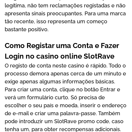
legítima, não tem reclamações registadas e não
apresenta sinais preocupantes. Para uma marca
tão recente, isso representa um começo
bastante positivo.
Como Registar uma Conta e Fazer
Login no casino online SlotRave
O registo de conta neste casino é rápido. Todo o
processo demora apenas cerca de um minuto e
exige apenas algumas informações básicas.
Para criar uma conta, clique no botão Entrar e
verá um formulário curto. Só precisa de
escolher o seu país e moeda, inserir o endereço
de e-mail e criar uma palavra-passe. Também
pode introduzir um SlotRave promo code, caso
tenha um, para obter recompensas adicionais.