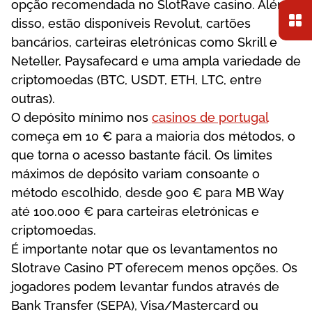
opção recomendada no SlotRave casino. Além
disso, estão disponíveis Revolut, cartões
bancários, carteiras eletrónicas como Skrill e
Neteller, Paysafecard e uma ampla variedade de
criptomoedas (BTC, USDT, ETH, LTC, entre
outras).
O depósito mínimo nos
casinos de portugal
começa em 10 € para a maioria dos métodos, o
que torna o acesso bastante fácil. Os limites
máximos de depósito variam consoante o
método escolhido, desde 900 € para MB Way
até 100.000 € para carteiras eletrónicas e
criptomoedas.
É importante notar que os levantamentos no
Slotrave Casino PT oferecem menos opções. Os
jogadores podem levantar fundos através de
Bank Transfer (SEPA), Visa/Mastercard ou